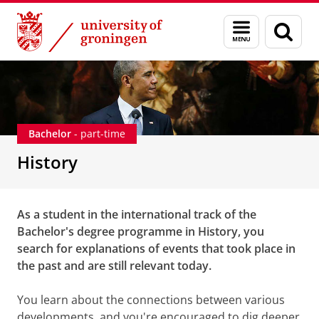
Skip
Skip
Education
History (part-time)
Menu
Sear
to
to
and
page
Content
Navigation
search
Bachelor
- part-time
History
As a student in the international track of the
Bachelor's degree programme in History, you
search for explanations of events that took place in
the past and are still relevant today.
You learn about the connections between various
developments, and you're encouraged to dig deeper