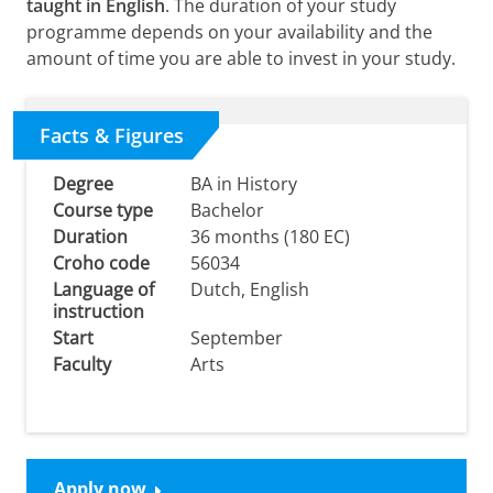
taught in English
. The duration of your study
programme depends on your availability and the
amount of time you are able to invest in your study.
Facts & Figures
Degree
BA in History
Course type
Bachelor
Duration
36 months (180 EC)
Croho code
56034
Language of
Dutch, English
instruction
Start
September
Faculty
Arts
Apply now