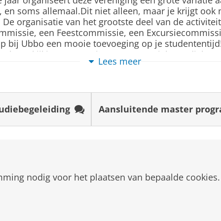
e kritisch en probleemgericht denken. Je bent in staa
ie, en soms allemaal.Dit niet alleen, maar je krijgt oo
tale score van minimaal 66 (minimaal 62 voor Lezen 
 De organisatie van het grootste deel van de activitei
en goed presenteren. Historici vinden vaak werk in de
ecommissie, een Feestcommissie, een Excursiecommissi
rijen. Ook gaan ze regelmatig aan de slag in de politiek
van minimaal 90 (minimaal 21 voor elk onderdeel)
bij Ubbo een mooie toevoeging op je studententijd!
van minimaal 4,5 (minimaal 4 voor Lezen en Spreken, 
oral een kijkje op onze site en onze sociale mediakana
Lees meer
e
 januari 2026 worden afgelegd, maken gebruik van het
verheid
udiebegeleiding
Aansluitende master prog
ermeester
ndienen van je taaltoets, zie:
https://www.rug.nl/(...
lingen
 Deelname is optioneel. Het advies is niet bindend.
mming nodig voor het plaatsen van bepaalde cookies.
er van uit dat jij, via een bezoek aan de Open dagen,