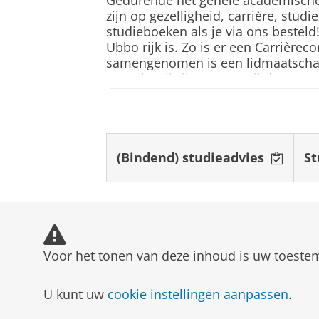
Na je studie Geschiedenis kun j
zijn op gezelligheid, carrière, stud
Pearson PTE Academic: to
studieboeken als je via ons besteld!
Luisteren en Spreken)
te verwerken en kunt de uitkomst
Ubbo rijk is. Zo is er een Carrièr
culturele instellingen of uitgeve
TOEFL iBT*: totale score 
samengenomen is een lidmaatschap 
bedrijfsleven.
TOEFL iBT*: totale score 
van wie wij zijn en wat wij doen vo
Schrijven)
Potentiële beroepen
https://www.ubbo-emmius.nl/hom
TOEFL iBT toetsen die na 21
Beleidsmedewerker bij de o
TOEFL.
(Bindend) studieadvies
St
Spokesperson for a mayor
Woordvoerder van een burg
Voor meer informatie en het i
Organisator van tentoonstel
Studiekeuzecheck
Journalist
De opleiding verzorgt matching.
Voor het tonen van deze inhoud is uw toeste
Onderzoeker
Docent
Toelichting
U kunt uw
cookie instellingen aanpassen
.
De Faculteit der Letteren gaat 