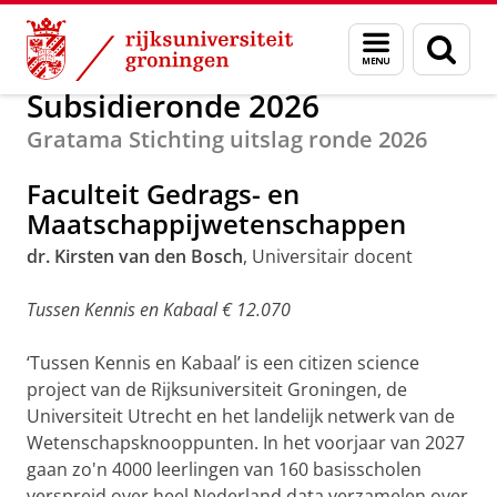
Skip
Skip
Alumni
Subsidierondes
Menu
Zoek
to
to
en
Content
Navigation
zoeken
Subsidieronde 2026
Gratama Stichting uitslag ronde 2026
Faculteit Gedrags- en
Maatschappijwetenschappen
dr. Kirsten van den Bosch
, Universitair docent
Tussen Kennis en Kabaal € 12.070
‘Tussen Kennis en Kabaal’ is een citizen science
project van de Rijksuniversiteit Groningen, de
Universiteit Utrecht en het landelijk netwerk van de
Wetenschapsknooppunten. In het voorjaar van 2027
gaan zo'n 4000 leerlingen van 160 basisscholen
verspreid over heel Nederland data verzamelen over