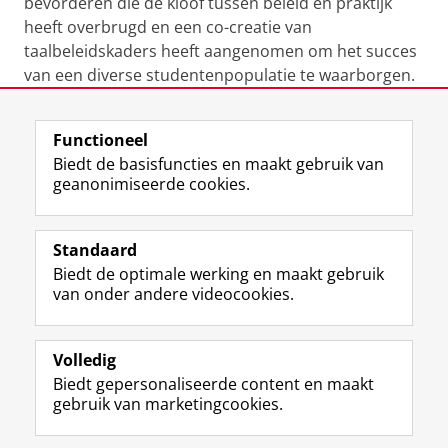
bevorderen die de kloof tussen beleid en praktijk
heeft overbrugd en een co-creatie van
taalbeleidskaders heeft aangenomen om het succes
van een diverse studentenpopulatie te waarborgen.
Laatst gewijzigd:
18 mei 2026 11:27
Functioneel
Biedt de basisfuncties en maakt gebruik van
geanonimiseerde cookies.
F
L
R
I
Y
Volg de RUG
a
i
S
n
o
Standaard
c
n
S
s
u
Biedt de optimale werking en maakt gebruik
e
k
-
t
T
Studiekiezers
van onder andere videocookies.
b
e
f
a
u
Maatschappij/bedrijven
o
d
e
g
b
o
I
e
r
e
Alumni
k
n
d
a
-
Volledig
p
-
R
m
k
Biedt gepersonaliseerde content en maakt
Over ons
a
p
i
-
a
gebruik van marketingcookies.
g
a
j
a
n
i
g
k
c
a