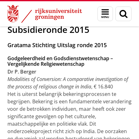
Skip
Skip
Alumni
Subsidierondes
Menu
Zoek
to
to
en
Content
Navigation
zoeken
Subsidieronde 2015
Gratama Stichting Uitslag ronde 2015
Godgeleerdheid en Godsdienstwetenschap –
Vergelijkende Religiewetenschap
Dr P. Berger
Modalities of Conversion: A comparative investigation of
the process of religious change in India
, € 16.840
Het is uiterst belangrijk bekeringsprocessen te
begrijpen. Bekering is een fundamentele verandering
voor de betrokken individuen, maar heeft ook zeer
significante gevolgen op het culturele,
maatschappelijke en politieke vlak. Dit
onderzoeksproject richt zich op India. De oorzaken
en dynamiek zal worden bestudeerd van bekeringen