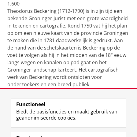
1.600
Theodorus Beckering (1712-1790) is in zijn tijd een
bekende Groninger Jurist met een grote vaardigheid
in tekenen en cartografie. Rond 1750 vat hij het plan
op om een nieuwe kaart van de provincie Groningen
te maken die in 1781 daadwerkelijk is gedrukt. Aan
de hand van de schetskaarten is Beckering op de
e
voet te volgen als hij in het midden van de 18
eeuw
langs wegen en kanalen op pad gaat en het
Groninger landschap karteert. Het cartografisch
werk van Beckering wordt ontsloten voor
onderzoekers en een breed publiek.
Laatst gewijzigd:
18 november 2025 13:47
Functioneel
Biedt de basisfuncties en maakt gebruik van
geanonimiseerde cookies.
F
L
R
I
Y
Volg de RUG
a
i
S
n
o