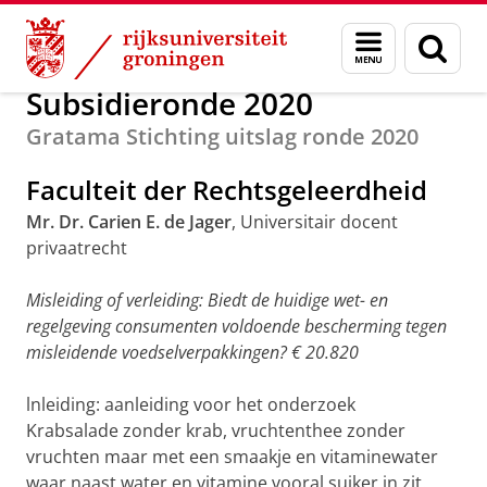
Skip
Skip
Alumni
Subsidierondes
Menu
Zoek
to
to
en
Content
Navigation
zoeken
Subsidieronde 2020
Gratama Stichting uitslag ronde 2020
Faculteit der Rechtsgeleerdheid
Mr. Dr. Carien E. de Jager
, Universitair docent
privaatrecht
Misleiding of verleiding: Biedt de huidige wet- en
regelgeving consumenten voldoende bescherming tegen
misleidende voedselverpakkingen? € 20.820
lnleiding: aanleiding voor het onderzoek
Krabsalade zonder krab, vruchtenthee zonder
vruchten maar met een smaakje en vitaminewater
waar naast water en vitamine vooral suiker in zit.