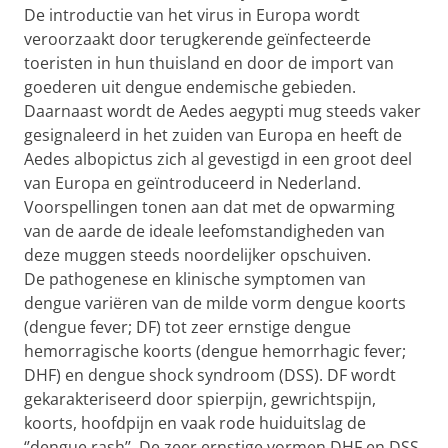
De introductie van het virus in Europa wordt
veroorzaakt door terugkerende geïnfecteerde
toeristen in hun thuisland en door de import van
goederen uit dengue endemische gebieden.
Daarnaast wordt de Aedes aegypti mug steeds vaker
gesignaleerd in het zuiden van Europa en heeft de
Aedes albopictus zich al gevestigd in een groot deel
van Europa en geïntroduceerd in Nederland.
Voorspellingen tonen aan dat met de opwarming
van de aarde de ideale leefomstandigheden van
deze muggen steeds noordelijker opschuiven.
De pathogenese en klinische symptomen van
dengue variëren van de milde vorm dengue koorts
(dengue fever; DF) tot zeer ernstige dengue
hemorragische koorts (dengue hemorrhagic fever;
DHF) en dengue shock syndroom (DSS). DF wordt
gekarakteriseerd door spierpijn, gewrichtspijn,
koorts, hoofdpijn en vaak rode huiduitslag de
‘’dengue rash’’. De zeer ernstige vormen DHF en DSS