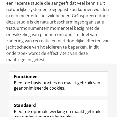
een recente studie die aangeeft dat veel kennis uit
natuurlijke systemen toegepast zou kunnen worden
in een meer effectief wildbeheer. Geïnspireerd door
deze studie is de natuurbeschermingsorganisatie
‘Natuurmonumenten’ momenteel bezig met de
ontwikkeling van plannen om door middel van
zonering van recreatie en niet-dodelijke effecten van
jacht schade van hoefdieren te beperken. In dit
onderzoek wordt de effectiviteit van deze
maatregelen getest.
Laatst gewijzigd:
15 maart 2022 11:32
Functioneel
Biedt de basisfuncties en maakt gebruik van
geanonimiseerde cookies.
F
L
R
I
Y
Volg de RUG
a
i
S
n
o
Standaard
c
n
S
s
u
Biedt de optimale werking en maakt gebruik
e
k
-
t
T
Studiekiezers
van onder andere videocookies.