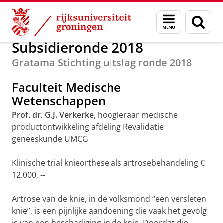
Skip
Skip
Alumni
Subsidierondes
Menu
Zoek
to
to
en
Content
Navigation
zoeken
Subsidieronde 2018
Gratama Stichting uitslag ronde 2018
Faculteit Medische
Wetenschappen
Prof. dr. G.J. Verkerke
, hoogleraar medische
productontwikkeling afdeling Revalidatie
geneeskunde UMCG
Klinische trial knieorthese als artrosebehandeling €
12.000, --
Artrose van de knie, in de volksmond “een versleten
knie”, is een pijnlijke aandoening die vaak het gevolg
is van een beschadiging in de knie. Doordat die