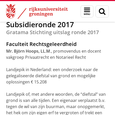
Skip
Skip
Alumni
Subsidierondes
Menu
Zoek
to
to
en
Content
Navigation
zoeken
Subsidieronde 2017
Gratama Stichting uitslag ronde 2017
Faculteit Rechtsgeleerdheid
Mr. Björn Hoops, LL.M
., promovendus en docent
vakgroep Privaatrecht en Notarieel Recht
Landjepik in Nederland: een onderzoek naar de
gelegaliseerde diefstal van grond en mogelijke
oplossingen € 15.208
Landjepik of, met andere woorden, de “diefstal” van
grond is van alle tijden. Een eigenaar verplaatst b.v.
tegen de wil van zijn buurman, maar onopgemerkt,
het hek om zijn eigen erf te vergroten of trekt een