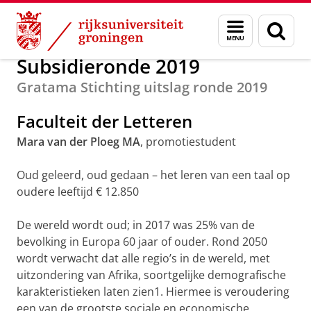
Skip
Skip
Alumni
Subsidierondes
Menu
Zoek
to
to
en
Content
Navigation
zoeken
Subsidieronde 2019
Gratama Stichting uitslag ronde 2019
Faculteit der Letteren
Mara van der Ploeg MA
, promotiestudent
Oud geleerd, oud gedaan – het leren van een taal op
oudere leeftijd € 12.850
De wereld wordt oud; in 2017 was 25% van de
bevolking in Europa 60 jaar of ouder. Rond 2050
wordt verwacht dat alle regio’s in de wereld, met
uitzondering van Afrika, soortgelijke demografische
karakteristieken laten zien1. Hiermee is veroudering
een van de grootste sociale en economische