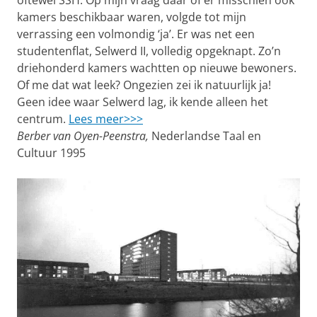
oftewel SSH. Op mijn vraag daar of er misschien ook
kamers beschikbaar waren, volgde tot mijn
verrassing een volmondig ‘ja’. Er was net een
studentenflat, Selwerd II, volledig opgeknapt. Zo’n
driehonderd kamers wachtten op nieuwe bewoners.
Of me dat wat leek? Ongezien zei ik natuurlijk ja!
Geen idee waar Selwerd lag, ik kende alleen het
centrum.
Lees meer>>>
Berber van Oyen-Peenstra,
Nederlandse Taal en
Cultuur 1995