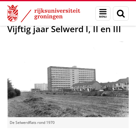
Skip
Skip
Alumni
Over alumni
Menu
Zoek
to
to
en
Content
Navigation
zoeken
Vijftig jaar Selwerd I, II en III
De Selwerdflats rond 1970