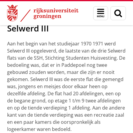
Skip
Skip
Alumni
Over alumni
Menu
Zoek
to
to
en
Content
Navigation
zoeken
Selwerd III
Aan het begin van het studiejaar 1970 1971 werd
Selwerd III opgeleverd, de laatste van de drie Selwerd
flats van de SSH, Stichting Studenten Huisvesting. De
bedoeling was, dat er in Paddepoel nog twee
gebouwd zouden worden, maar die zijn er nooit
gekomen. Selwerd III was de eerste flat die gemengd
was, jongens en meisjes door elkaar heen op
dezelfde afdeling. De flat had 20 afdelingen, een op
de begane grond, op etage 1 t/m 9 twee afdelingen
en op de tiende verdieping 1 afdeling. Aan de andere
kant van de tiende verdieping was een recreatie zaal
en een paar kamers die oorspronkelijk als
logeerkamer waren bedoeld.