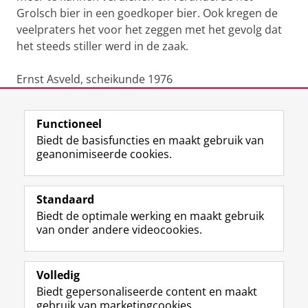
Grolsch bier in een goedkoper bier. Ook kregen de
veelpraters het voor het zeggen met het gevolg dat
het steeds stiller werd in de zaak.
Ernst Asveld, scheikunde 1976
Laatst gewijzigd:
09 oktober 2019 12:27
Functioneel
Biedt de basisfuncties en maakt gebruik van
geanonimiseerde cookies.
F
L
R
I
Y
Volg de RUG
a
i
S
n
o
Standaard
c
n
S
s
u
Biedt de optimale werking en maakt gebruik
e
k
-
t
T
Studiekiezers
van onder andere videocookies.
b
e
f
a
u
Maatschappij/bedrijven
o
d
e
g
b
o
I
e
r
e
Alumni
k
n
d
a
-
Volledig
p
-
R
m
k
Biedt gepersonaliseerde content en maakt
Over ons
a
p
i
-
a
gebruik van marketingcookies.