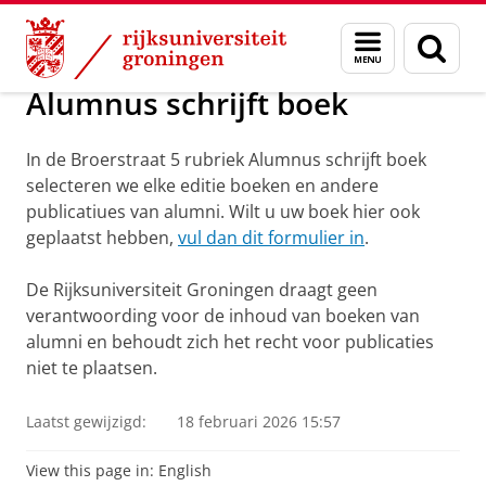
Skip
Skip
Alumni
Over alumni
Menu
Zoek
to
to
en
Content
Navigation
zoeken
Alumnus schrijft boek
In de Broerstraat 5 rubriek Alumnus schrijft boek
selecteren we elke editie boeken en andere
publicatiues van alumni. Wilt u uw boek hier ook
geplaatst hebben,
vul dan dit formulier in
.
De Rijksuniversiteit Groningen draagt geen
verantwoording voor de inhoud van boeken van
alumni en behoudt zich het recht voor publicaties
niet te plaatsen.
Laatst gewijzigd:
18 februari 2026 15:57
View this page in:
English