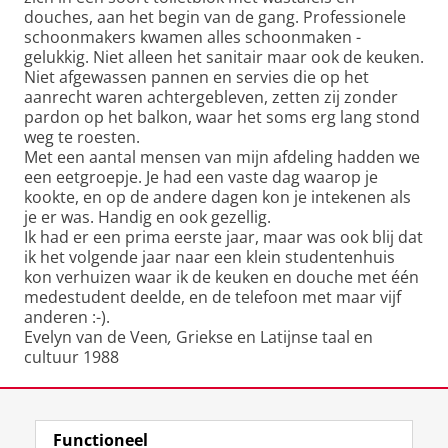
douches, aan het begin van de gang. Professionele
schoonmakers kwamen alles schoonmaken -
gelukkig. Niet alleen het sanitair maar ook de keuken.
Niet afgewassen pannen en servies die op het
aanrecht waren achtergebleven, zetten zij zonder
pardon op het balkon, waar het soms erg lang stond
weg te roesten.
Met een aantal mensen van mijn afdeling hadden we
een eetgroepje. Je had een vaste dag waarop je
kookte, en op de andere dagen kon je intekenen als
je er was. Handig en ook gezellig.
Ik had er een prima eerste jaar, maar was ook blij dat
ik het volgende jaar naar een klein studentenhuis
kon verhuizen waar ik de keuken en douche met één
medestudent deelde, en de telefoon met maar vijf
anderen :-).
Evelyn van de Veen
,
Griekse en Latijnse taal en
cultuur 1988
Laatst gewijzigd:
09 oktober 2019 12:32
Functioneel