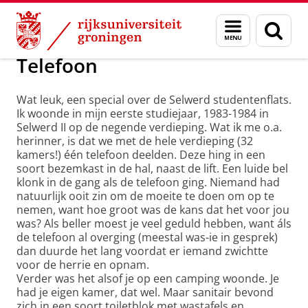
Skip
Skip
Alumni
Over alumni
Menu
Zoek
to
to
en
Content
Navigation
zoeken
Telefoon
Wat leuk, een special over de Selwerd studentenflats.
Ik woonde in mijn eerste studiejaar, 1983-1984 in
Selwerd II op de negende verdieping. Wat ik me o.a.
herinner, is dat we met de hele verdieping (32
kamers!) één telefoon deelden. Deze hing in een
soort bezemkast in de hal, naast de lift. Een luide bel
klonk in de gang als de telefoon ging. Niemand had
natuurlijk ooit zin om de moeite te doen om op te
nemen, want hoe groot was de kans dat het voor jou
was? Als beller moest je veel geduld hebben, want áls
de telefoon al overging (meestal was-ie in gesprek)
dan duurde het lang voordat er iemand zwichtte
voor de herrie en opnam.
Verder was het alsof je op een camping woonde. Je
had je eigen kamer, dat wel. Maar sanitair bevond
zich in een soort toiletblok met wastafels en