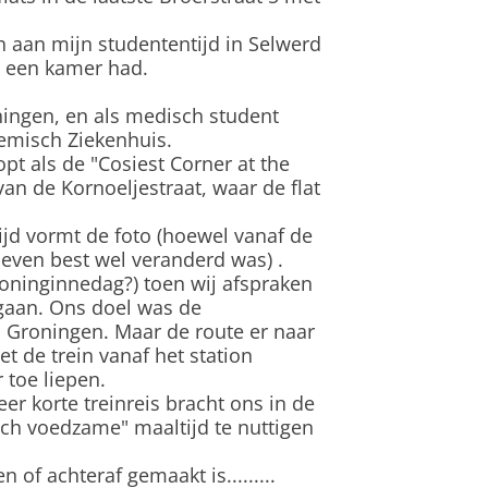
n aan mijn studententijd in Selwerd
4 een kamer had.
ningen, en als medisch student
demisch Ziekenhuis.
t als de "Cosiest Corner at the
van de Kornoeljestraat, waar de flat
ijd vormt de foto (hoewel vanaf de
even best wel veranderd was) .
Koninginnedag?) toen wij afspraken
e gaan. Ons doel was de
n Groningen. Maar de route er naar
t de trein vanaf het station
 toe liepen.
er korte treinreis bracht ons in de
ch voedzame" maaltijd te nuttigen
 of achteraf gemaakt is.........