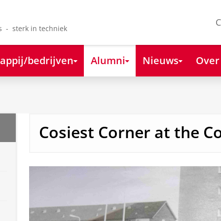
C
s - sterk in techniek
appij/bedrijven
Alumni
Nieuws
Over
Cosiest Corner at the C