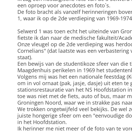
een oproep voor anecdotes en foto´s.
De foto bracht als vanzelf herinneringen bove
1, waar ik op de 2de verdieping van 1969-197
Selwerd 1 was toen echt het uiteinde van Gro
fietste ik dan naar de medische fakulteit/Aca
Onze vleugel op de 2de verdieping was herdoop
Cornelians" (dat laatste was een verbastering 
staat).
Een bewijs van de studentikoze sfeer van die t
Maagdenhuis perikelen in 1969 het studentenl
Volgens mij was het een nationale feestdag (
om in vol ornaat (pak, jasje, dasje) uit eten t
stationsrestauratie van het NS Hoofdstation i
toe was niet met de fiets, auto of bus, maar me
Groningen Noord, waar we in strakke pas naar
We trokken ongetwijfeld veel bekijks. De wel ze
juiste hongerige sfeer om een "eenvoudige do
in het Hoofdstation.
Ik herinner me niet meer of de foto van te voren