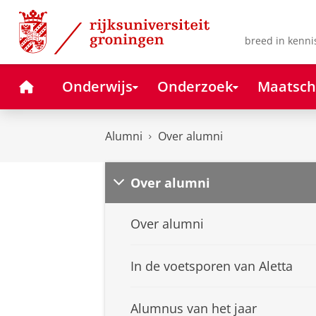
Skip
Skip
to
to
Content
Navigation
breed in kenni
Home
Onderwijs
Onderzoek
Maatsch
Alumni
Over alumni
Over alumni
Over alumni
In de voetsporen van Aletta
Alumnus van het jaar