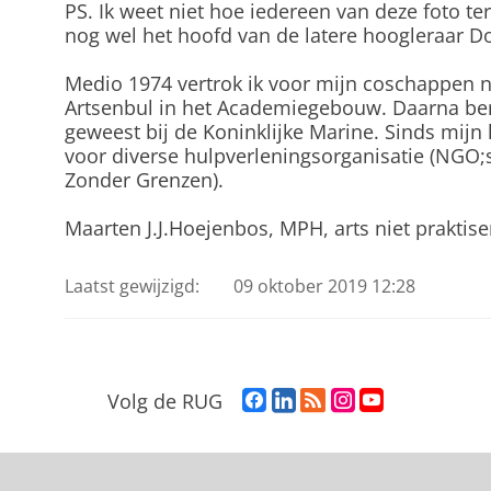
PS. Ik weet niet hoe iedereen van deze foto t
nog wel het hoofd van de latere hoogleraar D
Medio 1974 vertrok ik voor mijn coschappen n
Artsenbul in het Academiegebouw. Daarna ben i
geweest bij de Koninklijke Marine. Sinds mijn l
voor diverse hulpverleningsorganisatie (NGO;s)
Zonder Grenzen).
Maarten J.J.Hoejenbos, MPH, arts niet prakti
Laatst gewijzigd:
09 oktober 2019 12:28
F
L
R
I
Y
Volg de RUG
a
i
S
n
o
c
n
S
s
u
e
k
-
t
T