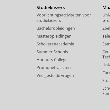
Studiekiezers
Maa
Voorlichtingsactiviteiten voor
Univ
studiekiezers
Gro
Bacheloropleidingen
Zoe
Masteropleidingen
Tal
Scholierenacademie
Sam
Cen
Summer Schools
Tec
Honours College
Uni
Promotietrajecten
Car
Veelgestelde vragen
Stu
Sch
Sam