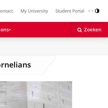
ontact
My University
Student Portal
Contr
Nederlands
English
 ons
Zoeken
ornelians