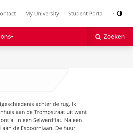
ontact
My University
Student Portal
Contr
Nederlands
English
 ons
Zoeken
stgeschiedenis achter de rug. Ik
enhuis aan de Trompstraat uit want
ont al in een Selwerdflat. Na een
II aan de Esdoornlaan. De huur