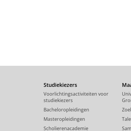
Studiekiezers
Maa
Voorlichtingsactiviteiten voor
Univ
studiekiezers
Gro
Bacheloropleidingen
Zoe
Masteropleidingen
Tal
Scholierenacademie
Sam