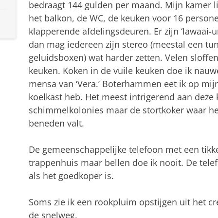
bedraagt 144 gulden per maand. Mijn kamer lig
het balkon, de WC, de keuken voor 16 persone
klapperende afdelingsdeuren. Er zijn ‘lawaai-ur
dan mag iedereen zijn stereo (meestal een tun
geluidsboxen) wat harder zetten. Velen sloff
keuken. Koken in de vuile keuken doe ik nauwel
mensa van ‘Vera.’ Boterhammen eet ik op mijn
koelkast heb. Het meest intrigerend aan deze 
schimmelkolonies maar de stortkoker waar het 
beneden valt.
De gemeenschappelijke telefoon met een tikker
trappenhuis maar bellen doe ik nooit. De telefo
als het goedkoper is.
Soms zie ik een rookpluim opstijgen uit het 
de snelweg.