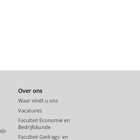
Over ons
Waar vindt u ons
Vacatures
Faculteit Economie en
Bedrijfskunde
ijs
Faculteit Gedrags- en