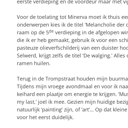
eerste verdieping en de voordeur maar met vij
Voor de toelating tot Minerva moet ik thuis e
onderwerpen kies ik de titel ‘Melancholie der d
de
raam op de 5
verdieping in de afgelopen wint
die ik er heb gemaakt, gebruik ik voor een schi
pasteuze olieverfschilderij van een duister ho
Selwerd, krijgt zelfs de titel ‘De walging.’ Alles
ramen huilen.
Terug in de Trompstraat houden mijn buurman e
Tijdens mijn vroege avondmaal en voor ik naa
keihard een plaatje om energie te krijgen.
‘Mus
my last,’ joel ik mee.
Gezien mijn huidige bezig
natuurlijk ‘painting’ zijn, of ‘art’… Op dat kle
voor het eerst duidelijk.