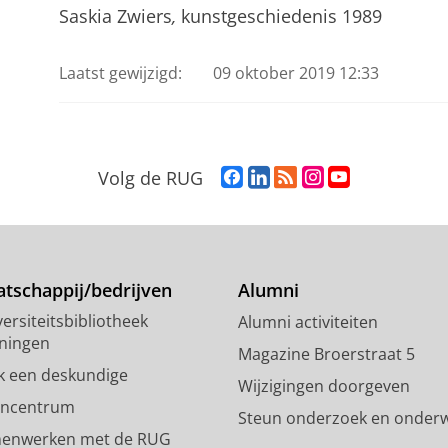
Saskia Zwiers
,
kunstgeschiedenis 1989
Laatst gewijzigd:
09 oktober 2019 12:33
F
L
R
I
Y
Volg de RUG
a
i
S
n
o
c
n
S
s
u
e
k
-
t
T
b
e
f
a
u
o
d
e
g
b
tschappij/bedrijven
Alumni
o
I
e
r
e
ersiteitsbibliotheek
Alumni activiteiten
k
n
d
a
-
ningen
p
-
R
m
k
Magazine Broerstraat 5
a
p
i
-
a
k een deskundige
Wijzigingen doorgeven
g
a
j
a
n
encentrum
Steun onderzoek en onderw
i
g
k
c
a
enwerken met de RUG
n
i
s
c
a