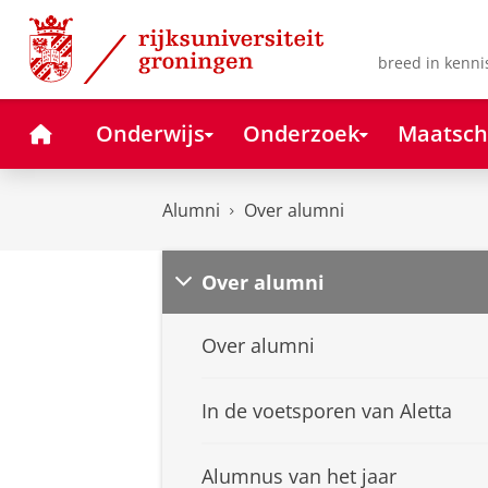
Skip
Skip
to
to
Content
Navigation
breed in kenni
Home
Onderwijs
Onderzoek
Maatsch
Alumni
Over alumni
Over alumni
Over alumni
In de voetsporen van Aletta
Alumnus van het jaar