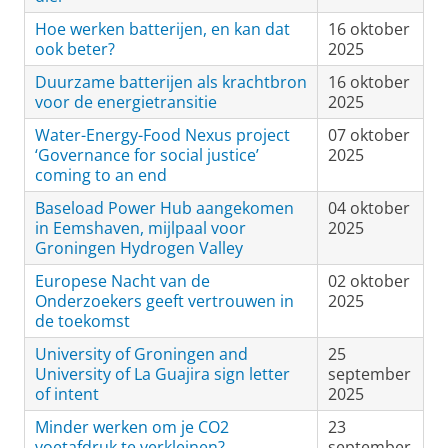
Hoe werken batterijen, en kan dat
16 oktober
ook beter?
2025
Duurzame batterijen als krachtbron
16 oktober
voor de energietransitie
2025
Water-Energy-Food Nexus project
07 oktober
‘Governance for social justice’
2025
coming to an end
Baseload Power Hub aangekomen
04 oktober
in Eemshaven, mijlpaal voor
2025
Groningen Hydrogen Valley
Europese Nacht van de
02 oktober
Onderzoekers geeft vertrouwen in
2025
de toekomst
University of Groningen and
25
University of La Guajira sign letter
september
of intent
2025
Minder werken om je CO2
23
voetafdruk te verkleinen?
september