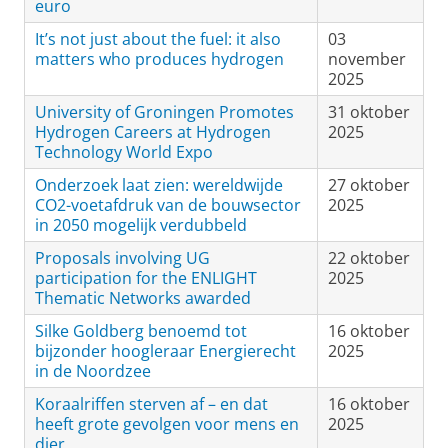
euro
It’s not just about the fuel: it also
03
matters who produces hydrogen
november
2025
University of Groningen Promotes
31 oktober
Hydrogen Careers at Hydrogen
2025
Technology World Expo
Onderzoek laat zien: wereldwijde
27 oktober
CO2-voetafdruk van de bouwsector
2025
in 2050 mogelijk verdubbeld
Proposals involving UG
22 oktober
participation for the ENLIGHT
2025
Thematic Networks awarded
Silke Goldberg benoemd tot
16 oktober
bijzonder hoogleraar Energierecht
2025
in de Noordzee
Koraalriffen sterven af – en dat
16 oktober
heeft grote gevolgen voor mens en
2025
dier