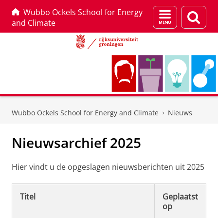
Wubbo Ockels School for Energy
Menu
Zoek
and Climate
en
zoeken
Skip
Skip
to
to
Wubbo Ockels School for Energy and Climate
Nieuws
Content
Navigation
Nieuwsarchief 2025
Hier vindt u de opgeslagen nieuwsberichten uit 2025
Titel
Geplaatst
op