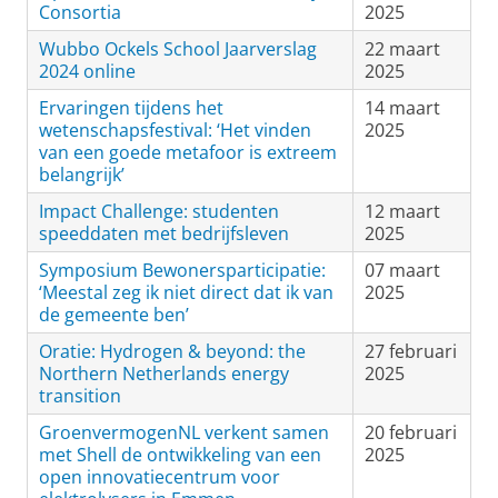
Consortia
2025
Wubbo Ockels School Jaarverslag
22 maart
2024 online
2025
Ervaringen tijdens het
14 maart
wetenschapsfestival: ‘Het vinden
2025
van een goede metafoor is extreem
belangrijk’
Impact Challenge: studenten
12 maart
speeddaten met bedrijfsleven
2025
Symposium Bewonersparticipatie:
07 maart
‘Meestal zeg ik niet direct dat ik van
2025
de gemeente ben’
Oratie: Hydrogen & beyond: the
27 februari
Northern Netherlands energy
2025
transition
GroenvermogenNL verkent samen
20 februari
met Shell de ontwikkeling van een
2025
open innovatiecentrum voor