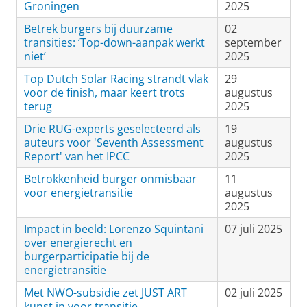
Groningen
2025
Betrek burgers bij duurzame
02
transities: ‘Top-down-aanpak werkt
september
niet’
2025
Top Dutch Solar Racing strandt vlak
29
voor de finish, maar keert trots
augustus
terug
2025
Drie RUG-experts geselecteerd als
19
auteurs voor 'Seventh Assessment
augustus
Report' van het IPCC
2025
Betrokkenheid burger onmisbaar
11
voor energietransitie
augustus
2025
Impact in beeld: Lorenzo Squintani
07 juli 2025
over energierecht en
burgerparticipatie bij de
energietransitie
Met NWO-subsidie zet JUST ART
02 juli 2025
kunst in voor transitie