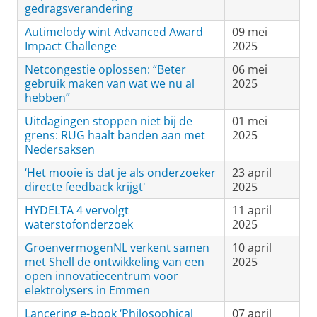
gedragsverandering
Autimelody wint Advanced Award
09 mei
Impact Challenge
2025
Netcongestie oplossen: “Beter
06 mei
gebruik maken van wat we nu al
2025
hebben”
Uitdagingen stoppen niet bij de
01 mei
grens: RUG haalt banden aan met
2025
Nedersaksen
‘Het mooie is dat je als onderzoeker
23 april
directe feedback krijgt'
2025
HYDELTA 4 vervolgt
11 april
waterstofonderzoek
2025
GroenvermogenNL verkent samen
10 april
met Shell de ontwikkeling van een
2025
open innovatiecentrum voor
elektrolysers in Emmen
Lancering e-book ‘Philosophical
07 april