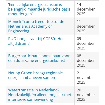
‘Een eerlijke energietransitie is
14
belangrijk, maar de juridische basis
december
moet deugen’
2025
Moniek Tromp treedt toe tot de
11
Netherlands Academy of
december
Engineering
2025
RUG-hoogleraar bij COP30: ‘Het is
09
altijd drama’
december
2025
Burgerparticipatie onmisbaar voor
08
een duurzame energietoekomst
december
2025
Net op Groen brengt regionale
21
energie-initiatieven samen
november
2025
Watertransitie in Nederland?
20
Noodzakelijk én alleen mogelijk met
november
intensieve samenwerking
2025