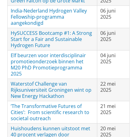
Green Falcon op de Grote Markt
2025
India-Nederland Hydrogen Valley
06 juni
Fellowship-programma
2025
aangekondigd
HySUCCESS Bootcamp #1: A Strong
06 juni
Start for a Fair and Sustainable
2025
Hydrogen Future
Elf beurzen voor interdisciplinair
04 juni
promotieonderzoek binnen het
2025
M20 PhD Promotieprogramma
2025
Waterstof Challenge van
22 mei
Rijksuniversiteit Groningen wint op
2025
New Energy Hackathon
‘The Transformative Futures of
21 mei
Cities’: From scientific research to
2025
societal outreach
Huishoudens kunnen uitstoot met
20 mei
40 procent verlagen door
2025