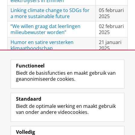
elektrolysers in Emmen
Linking climate change to SDGs for
05 februari
a more sustainable future
2025
“We willen graag dat leerlingen
02 februari
milieubewuster worden”
2025
Humor en satire versterken
21 januari
klimaatboodschap
2025
Functioneel
View this page in:
English
Biedt de basisfuncties en maakt gebruik van
geanonimiseerde cookies.
L
Y
Volg ons op
i
o
Standaard
n
u
Biedt de optimale werking en maakt gebruik
k
T
Studiekiezers
van onder andere videocookies.
e
u
Maatschappij/bedrijven
d
b
I
e
Alumni
n
-
Volledig