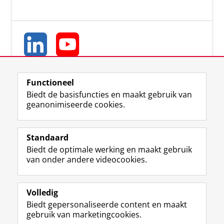
Functioneel
Biedt de basisfuncties en maakt gebruik van
geanonimiseerde cookies.
L
Y
Volg ons op
i
o
Standaard
n
u
Biedt de optimale werking en maakt gebruik
k
T
Studiekiezers
van onder andere videocookies.
e
u
Maatschappij/bedrijven
d
b
I
e
Alumni
n
-
Volledig
-
k
Biedt gepersonaliseerde content en maakt
Over ons
p
a
gebruik van marketingcookies.
a
n