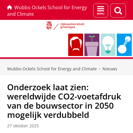
Wubbo Ockels School for Energy
Menu
Zoek
and Climate
en
zoeken
Skip
Skip
to
to
Wubbo Ockels School for Energy and Climate
Nieuws
Content
Navigation
Onderzoek laat zien:
wereldwijde CO2-voetafdruk
van de bouwsector in 2050
mogelijk verdubbeld
27 oktober 2025