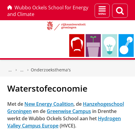
Wubbo Ockels School for Energy
Menu
Zoek
and Climate
en
zoeken
Skip
Skip
to
to
Onderzoeksthema's
Content
Navigation
Waterstofeconomie
Met de
New Energy Coalition
, de
Hanzehogeschool
Groningen
en de
Greenwise Campus
in Drenthe
werkt de Wubbo Ockels School aan het
Hydrogen
Valley Campus Europe
(HVCE).