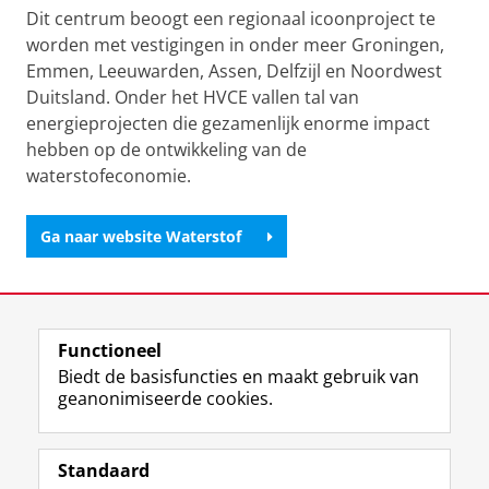
Dit centrum beoogt een regionaal icoonproject te
worden met vestigingen in onder meer Groningen,
Emmen, Leeuwarden, Assen, Delfzijl en Noordwest
Duitsland. Onder het HVCE vallen tal van
energieprojecten die gezamenlijk enorme impact
hebben op de ontwikkeling van de
waterstofeconomie.
Ga naar website Waterstof
Laatst gewijzigd:
08 augustus 2024 16:43
Functioneel
View this page in:
English
Biedt de basisfuncties en maakt gebruik van
geanonimiseerde cookies.
L
Y
Volg ons op
i
o
Standaard
n
u