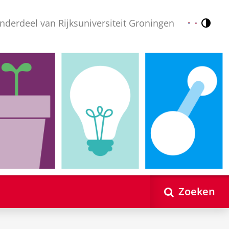
nderdeel van Rijksuniversiteit Groningen
Contr
Nederlands
English
Zoeken