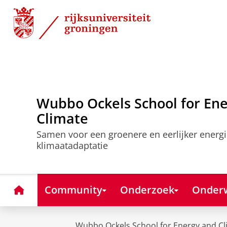
Skip
Skip
to
to
Content
Navigation
Wubbo Ockels School for En
Climate
Samen voor een groenere en eerlijker energi
klimaatadaptatie
Home
Community
Onderzoek
Onderw
Wubbo Ockels School for Energy and Cl