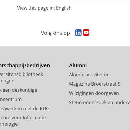
View this page in:
English
L
Y
Volg ons op
i
o
n
u
k
T
e
u
d
b
tschappij/bedrijven
Alumni
I
e
ersiteitsbibliotheek
Alumni activiteiten
n
-
ningen
-
k
Magazine Broerstraat 5
p
a
k een deskundige
Wijzigingen doorgeven
a
n
encentrum
Steun onderzoek en onderw
g
a
enwerken met de RUG
i
a
n
l
trum voor Informatie
a
R
hnologie
R
i