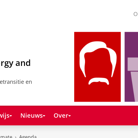
O
ergy and
etransitie en
ijs
Nieuws
Over
imate
Agenda