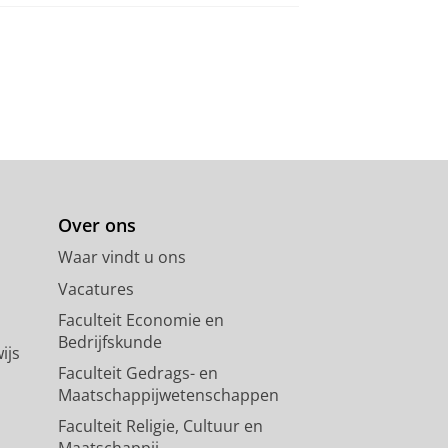
Over ons
Waar vindt u ons
Vacatures
Faculteit Economie en
Bedrijfskunde
ijs
Faculteit Gedrags- en
Maatschappijwetenschappen
Faculteit Religie, Cultuur en