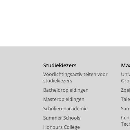
Studiekiezers
Maa
Voorlichtingsactiviteiten voor
Univ
studiekiezers
Gro
Bacheloropleidingen
Zoe
Masteropleidingen
Tal
Scholierenacademie
Sam
Cen
Summer Schools
Tec
Honours College