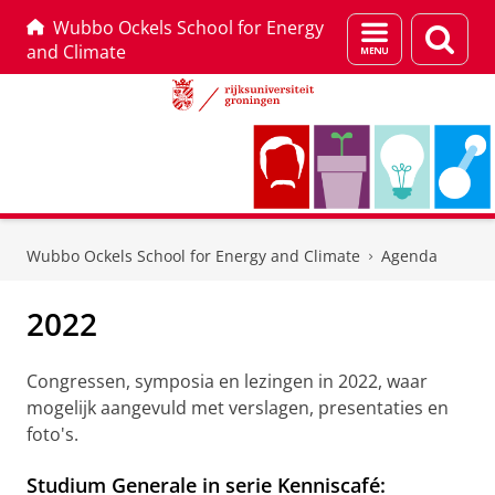
Wubbo Ockels School for Energy
Menu
Zoek
and Climate
en
zoeken
Skip
Skip
to
to
Wubbo Ockels School for Energy and Climate
Agenda
Content
Navigation
2022
Congressen, symposia en lezingen in 2022, waar
mogelijk aangevuld met verslagen, presentaties en
foto's.
Studium Generale in serie Kenniscafé: