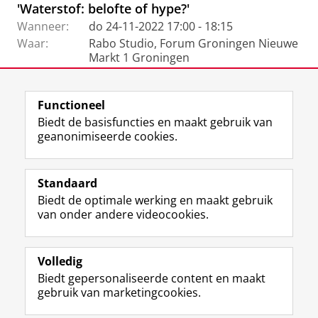
'Waterstof: belofte of hype?'
Wanneer:
do 24-11-2022 17:00 - 18:15
Waar:
Rabo Studio, Forum Groningen Nieuwe
Markt 1 Groningen
Functioneel
View this page in:
English
Biedt de basisfuncties en maakt gebruik van
geanonimiseerde cookies.
L
Y
Volg ons op
i
o
Standaard
n
u
Biedt de optimale werking en maakt gebruik
k
T
Studiekiezers
van onder andere videocookies.
e
u
Maatschappij/bedrijven
d
b
I
e
Alumni
n
-
Volledig
-
k
Biedt gepersonaliseerde content en maakt
Over ons
p
a
gebruik van marketingcookies.
a
n
g
a