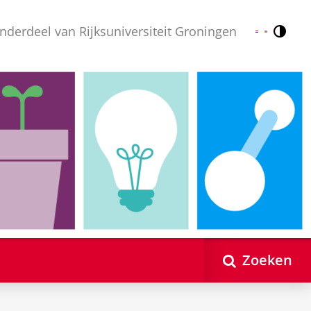
nderdeel van Rijksuniversiteit Groningen
Contr
Nederlands
English
Zoeken