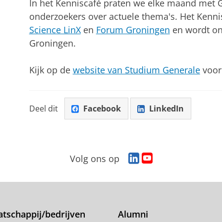
In het Kenniscafé praten we elke maand met
onderzoekers over actuele thema's. Het Kenni
Science LinX
en
Forum Groningen
en wordt on
Groningen.
Kijk op de
website van Studium Generale
voor 
Deel dit
Facebook
LinkedIn
L
Y
Volg ons op
i
o
n
u
k
T
e
u
d
b
tschappij/bedrijven
Alumni