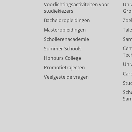
Voorlichtingsactiviteiten voor
Univ
studiekiezers
Gro
Bacheloropleidingen
Zoe
Masteropleidingen
Tal
Scholierenacademie
Sam
Cen
Summer Schools
Tec
Honours College
Uni
Promotietrajecten
Car
Veelgestelde vragen
Stu
Sch
Sam