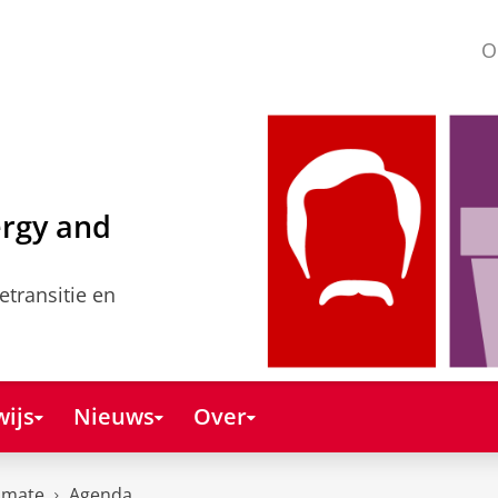
O
ergy and
etransitie en
ijs
Nieuws
Over
imate
Agenda