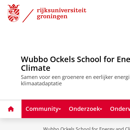
Skip
Skip
to
to
Content
Navigation
Wubbo Ockels School for En
Climate
Samen voor een groenere en eerlijker energi
klimaatadaptatie
Home
Community
Onderzoek
Onderw
Wubbo Ockels School for Energy and Cl