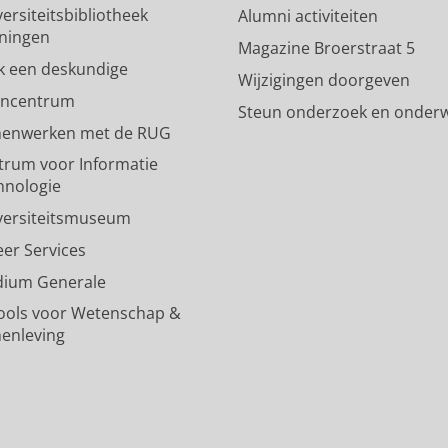
I
e
ersiteitsbibliotheek
Alumni activiteiten
n
-
ningen
-
k
Magazine Broerstraat 5
p
a
k een deskundige
Wijzigingen doorgeven
a
n
encentrum
Steun onderzoek en onderw
g
a
enwerken met de RUG
i
a
n
l
trum voor Informatie
a
R
hnologie
R
i
versiteitsmuseum
i
j
j
k
eer Services
k
s
dium Generale
s
u
u
n
ools voor Wetenschap &
n
i
enleving
i
v
v
e
e
r
r
s
s
i