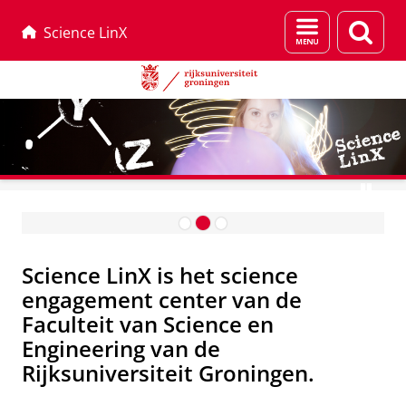
Menu
Zoek
Science LinX
en
zoeken
Skip
Skip
Thuis proefjes doen?
to
to
S
Content
Navigation
c
Science LinX is het science
i
engagement center van de
e
Faculteit van Science en
n
Engineering van de
c
Rijksuniversiteit Groningen.
e