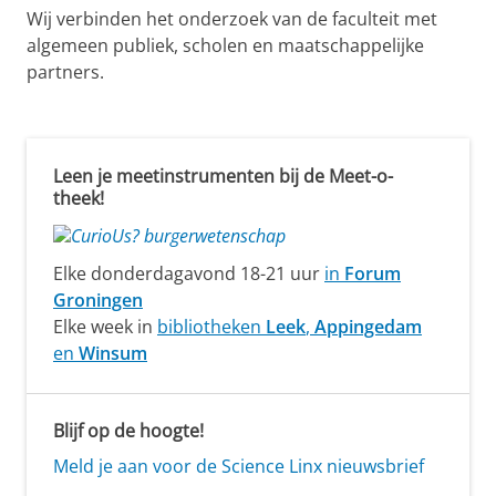
L
Wij verbinden het onderzoek van de faculteit met
i
algemeen publiek, scholen en maatschappelijke
partners.
n
X
Leen je meetinstrumenten bij de Meet-o-
theek!
Elke donderdagavond 18-21 uur
in
Forum
Groningen
Elke week in
bibliotheken
Leek
,
Appingedam
en
Winsum
Blijf op de hoogte!
Meld je aan voor de Science Linx nieuwsbrief