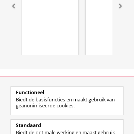
View this page in:
English
Functioneel
Biedt de basisfuncties en maakt gebruik van
geanonimiseerde cookies.
F
T
I
Y
Volg ons op
a
w
n
o
Standaard
c
i
s
u
Biedt de optimale werking en maakt gebruik
e
t
t
T