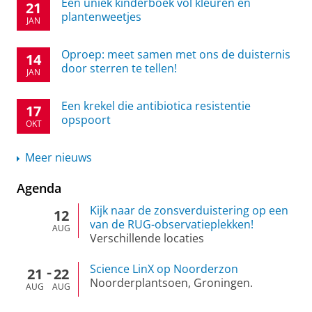
Een uniek kinderboek vol kleuren en
21
plantenweetjes
JAN
Oproep: meet samen met ons de duisternis
14
door sterren te tellen!
JAN
Een krekel die antibiotica resistentie
17
opspoort
OKT
Meer nieuws
Agenda
Kijk naar de zonsverduistering op een
12
van de RUG-observatieplekken!
AUG
Verschillende locaties
Science LinX op Noorderzon
21
22
Noorderplantsoen, Groningen.
AUG
AUG