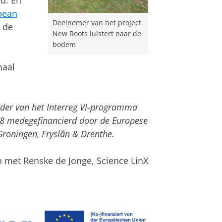
nd. En
pean
Deelnemer van het project
 de
New Roots luistert naar de
bodem
naal
ader van het Interreg VI-programma
8 medegefinancierd door de Europese
roningen, Fryslân & Drenthe.
 met Renske de Jonge, Science LinX