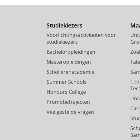
Studiekiezers
Maa
Voorlichtingsactiviteiten voor
Univ
studiekiezers
Gro
Bacheloropleidingen
Zoe
Masteropleidingen
Tal
Scholierenacademie
Sam
Cen
Summer Schools
Tec
Honours College
Uni
Promotietrajecten
Car
Veelgestelde vragen
Stu
Sch
Sam