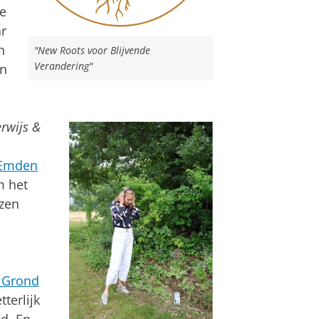
de
ar
n
"New Roots voor Blijvende
Verandering"
en
rwijs &
Emden
m het
izen
 Grond
terlijk