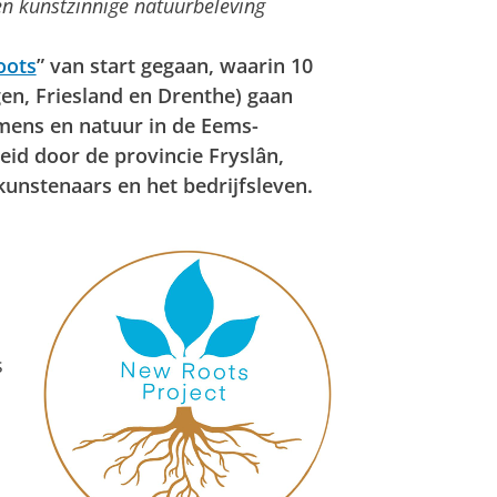
 en kunstzinnige natuurbeleving
oots
” van start gegaan, waarin 10
en, Friesland en Drenthe) gaan
ens en natuur in de Eems-
eid door de provincie Fryslân,
 kunstenaars en het bedrijfsleven.
s