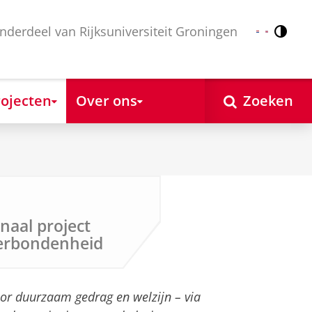
nderdeel van Rijksuniversiteit Groningen
Contr
Nederlands
English
ojecten
Over ons
Zoeken
naal project
verbondenheid
or duurzaam gedrag en welzijn – via