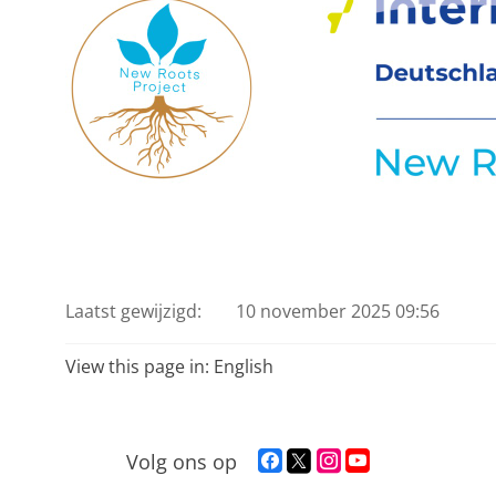
Laatst gewijzigd:
10 november 2025 09:56
View this page in:
English
F
T
I
Y
Volg ons op
a
w
n
o