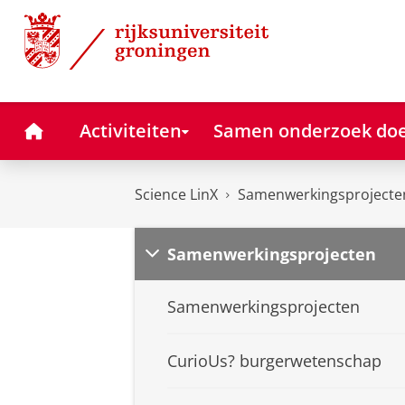
Skip
Skip
Science LinX
to
to
Content
Navigation
Home
Activiteiten
Samen onderzoek do
Science LinX
Samenwerkingsprojecte
Samenwerkingsprojecten
Samenwerkingsprojecten
CurioUs? burgerwetenschap