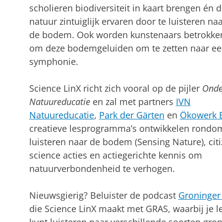
scholieren biodiversiteit in kaart brengen én 
natuur zintuiglijk ervaren door te luisteren na
de bodem. Ook worden kunstenaars betrokke
om deze bodemgeluiden om te zetten naar e
symphonie.
Science LinX richt zich vooral op de pijler
Onde
Natuureducatie
en zal met partners
IVN
Natuureducatie
,
Park der Gärten
en
Ökowerk 
creatieve lesprogramma’s ontwikkelen rondo
luisteren naar de bodem (Sensing Nature), cit
science acties en actiegerichte kennis om
natuurverbondenheid te verhogen.
Nieuwsgierig? Beluister de podcast
Groninger
die Science LinX maakt met GRAS, waarbij je let