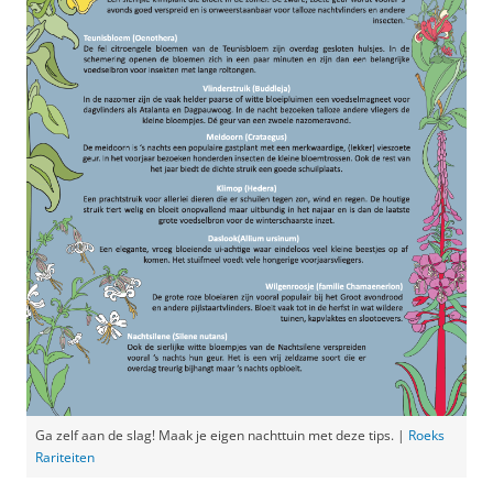
is gps wél en internettoegang ter plaatse niet een
vereiste.
Obsidentify
is in Nederland heel bruikbaar voor
het herkennen van een soort: laad een foto van
een dier of plant in de app laat de
computerkracht erop los. De kans is groot dat
Obsidentify de soort of in elk geval de soortgroep
herkent.
Ga zelf aan de slag! Maak je eigen nachttuin met deze tips. |
Roeks
Rariteiten