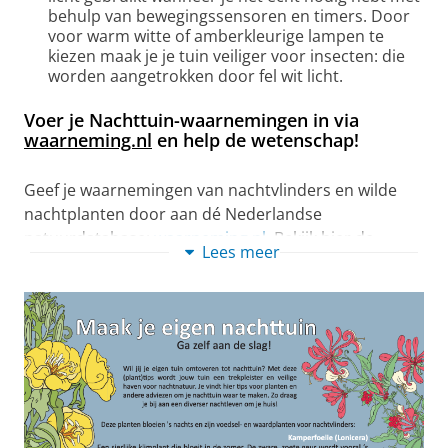
behulp van bewegingssensoren en timers. Door
voor warm witte of amberkleurige lampen te
kiezen maak je je tuin veiliger voor insecten: die
worden aangetrokken door fel wit licht.
Voer je Nachttuin-waarnemingen in via
waarneming.nl
en help de wetenschap!
Geef je waarnemingen van nachtvlinders en wilde
nachtplanten door aan dé Nederlandse
natuurdatabase:
waarneming.nl
. Bekijk hier de
Lees meer
snelstartgids van waarneming.nl
Voor het invoeren van Nachttuin-waarnemingen in
het veld zijn er twee gebruiksvriendelijke apps. Bekijk
hier een
handleiding van deze 2 waarnemingsapps
:
Obsmapp
zorgt ervoor dat je overal ter wereld
kan invoeren wat je op dat moment, op die plek
hebt gezien, gehoord of geroken. Voor deze app