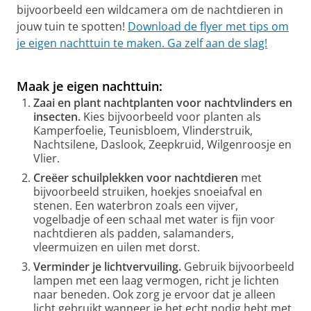
bijvoorbeeld een wildcamera om de nachtdieren in
jouw tuin te spotten!
Download de flyer met tips om
je eigen nachttuin te maken. Ga zelf aan de slag!
Onderzoek de nachtnatuur in jouw schooltuin met de
Science LinX ontdekkoffer
Pas uw cookie instellingen aan
om deze
video te zien
Maak je eigen nachttuin:
Zaai en plant nachtplanten voor nachtvlinders en
insecten.
Kies bijvoorbeeld voor planten als
Kamperfoelie, Teunisbloem, Vlinderstruik,
Nachtsilene, Daslook, Zeepkruid, Wilgenroosje en
Vlier.
Creëer schuilplekken voor nachtdieren
met
bijvoorbeeld struiken, hoekjes snoeiafval en
stenen. Een waterbron zoals een vijver,
vogelbadje of een schaal met water is fijn voor
nachtdieren als padden, salamanders,
vleermuizen en uilen met dorst.
Verminder je lichtvervuiling.
Gebruik bijvoorbeeld
lampen met een laag vermogen, richt je lichten
naar beneden. Ook zorg je ervoor dat je alleen
licht gebruikt wanneer je het echt nodig hebt met