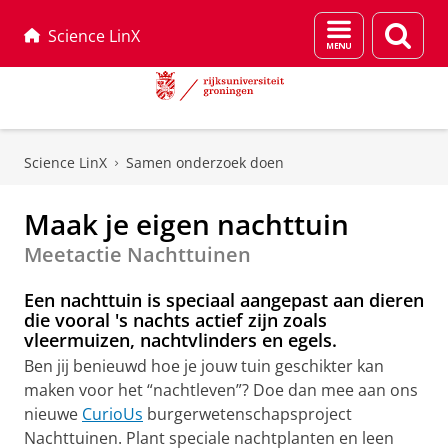
Menu
Zoek
Science LinX
en
zoeken
Skip
Skip
to
to
Science LinX
Samen onderzoek doen
Content
Navigation
Maak je eigen nachttuin
Meetactie Nachttuinen
Een nachttuin is speciaal aangepast aan dieren
die vooral 's nachts actief zijn zoals
vleermuizen, nachtvlinders en egels.
Ben jij benieuwd hoe je jouw tuin geschikter kan
maken voor het “nachtleven”? Doe dan mee aan ons
nieuwe
CurioUs
burgerwetenschapsproject
Nachttuinen. Plant speciale nachtplanten en leen