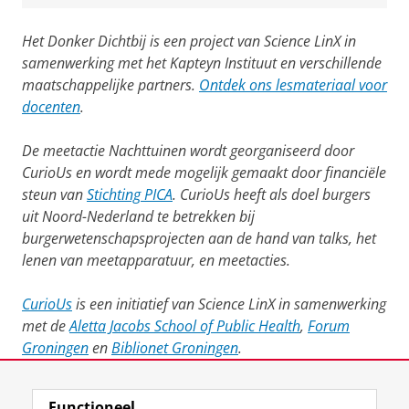
Het Donker Dichtbij is een project van Science LinX in
samenwerking met het Kapteyn Instituut en verschillende
maatschappelijke partners.
Ontdek ons lesmateriaal voor
docenten
.
De meetactie Nachttuinen wordt georganiseerd door
CurioUs en wordt mede mogelijk gemaakt door financiële
steun van
Stichting PICA
. CurioUs heeft als doel burgers
uit Noord-Nederland te betrekken bij
burgerwetenschapsprojecten aan de hand van talks, het
lenen van meetapparatuur, en meetacties.
CurioUs
is een initiatief van Science LinX in samenwerking
met de
Aletta Jacobs School of Public Health
,
Forum
Groningen
en
Biblionet Groningen
.
Laatst gewijzigd:
11 juli 2025 15:49
Functioneel