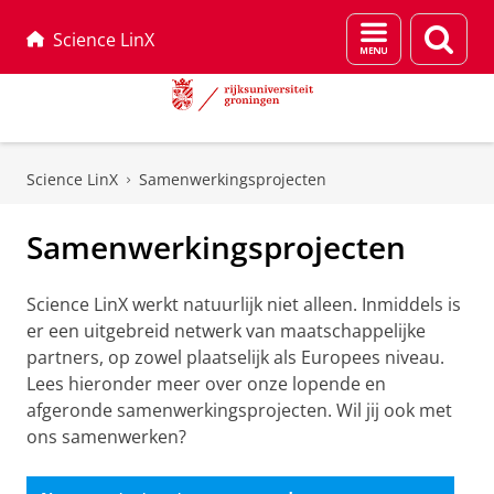
Menu
Zoek
Science LinX
en
zoeken
Skip
Skip
to
to
Science LinX
Samenwerkingsprojecten
Content
Navigation
Samenwerkingsprojecten
Science LinX werkt natuurlijk niet alleen. Inmiddels is
er een uitgebreid netwerk van maatschappelijke
partners, op zowel plaatselijk als Europees niveau.
Lees hieronder meer over onze lopende en
afgeronde samenwerkingsprojecten. Wil jij ook met
ons samenwerken?