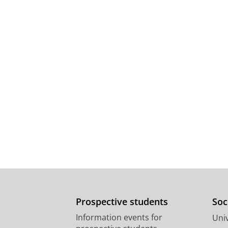
Prospective students
Soc
Information events for
Univ