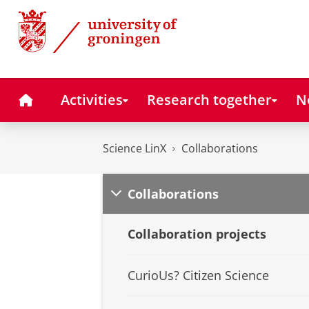
Skip
Skip
Science LinX
to
to
Content
Navigation
Home
Activities
Research together
N
Science LinX
Collaborations
Collaborations
Collaboration projects
CurioUs? Citizen Science