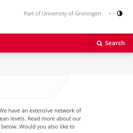
Part of University of Groningen
Contr
Nederlands
English
Search
 We have an extensive network of
pean levels. Read more about our
 below. Would you also like to