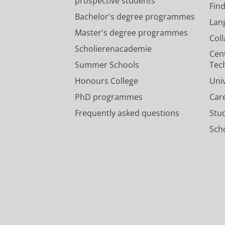
prospective students
Fin
Bachelor's degree programmes
Lan
Master's degree programmes
Col
Scholierenacademie
Cen
Summer Schools
Tec
Honours College
Uni
PhD programmes
Car
Frequently asked questions
Stu
Scho