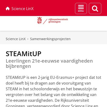
Menu
Zoek
Science LinX
en
zoeken
Skip
Skip
to
to
Science LinX
Samenwerkingsprojecten
Content
Navigation
STEAMitUP
Leerlingen 21e-eeuwse vaardigheden
bijbrengen
STEAMitUP is een 2-jarig EU-Erasmus+ project dat tot
doel heeft bij te dragen aan de vooruitgang van
STEAM in het schoolonderwijs en het bewustzijn te
vergroten over het belang van de ontwikkeling van
21e-eeuwse vaardigheden. De Rijksuniversiteit
Groningen, vertegenwoordigd door Science Linx en