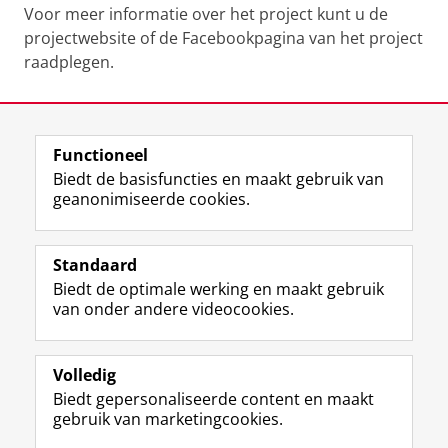
Voor meer informatie over het project kunt u de
projectwebsite of de Facebookpagina van het project
raadplegen.
Laatst gewijzigd:
07 februari 2025 11:17
Functioneel
View this page in:
English
Biedt de basisfuncties en maakt gebruik van
geanonimiseerde cookies.
F
T
I
Y
Volg ons op
a
w
n
o
Standaard
c
i
s
u
Biedt de optimale werking en maakt gebruik
e
t
t
T
Studiekiezers
van onder andere videocookies.
b
t
a
u
Maatschappij/bedrijven
o
e
g
b
o
r
r
e
Alumni
k
p
a
-
Volledig
p
r
m
k
Biedt gepersonaliseerde content en maakt
Over ons
a
o
-
a
gebruik van marketingcookies.
g
f
a
n