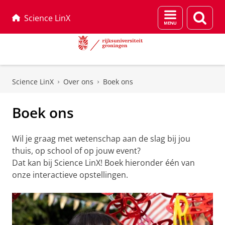
Menu
Zoek
Science LinX
en
zoeken
Skip
Skip
to
to
Science LinX
Over ons
Boek ons
Content
Navigation
Boek ons
Wil je graag met wetenschap aan de slag bij jou
thuis, op school of op jouw event?
Dat kan bij Science LinX! Boek hieronder één van
onze interactieve opstellingen.