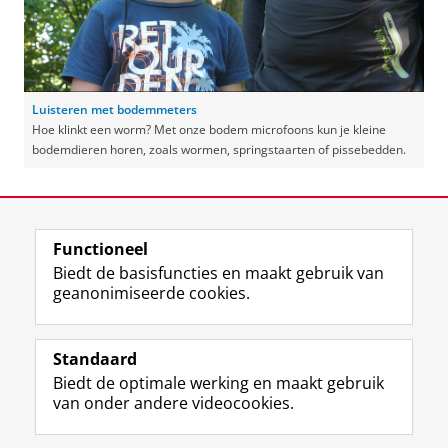
Luisteren met bodemmeters
Hoe klinkt een worm? Met onze bodem microfoons kun je kleine
bodemdieren horen, zoals wormen, springstaarten of pissebedden.
Laatst gewijzigd:
02 juli 2026 13:36
Functioneel
View this page in:
English
Biedt de basisfuncties en maakt gebruik van
geanonimiseerde cookies.
F
T
I
Y
Volg ons op
a
w
n
o
Standaard
c
i
s
u
Biedt de optimale werking en maakt gebruik
e
t
t
T
Studiekiezers
van onder andere videocookies.
b
t
a
u
Maatschappij/bedrijven
o
e
g
b
o
r
r
e