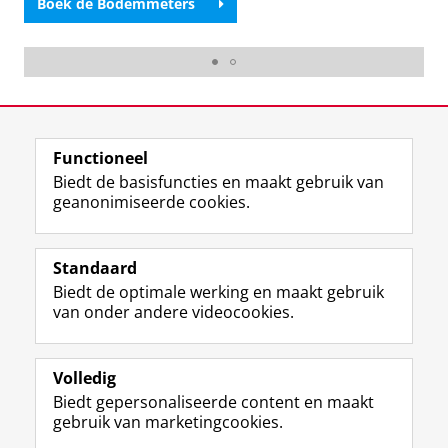
Boek de Bodemmeters
Johanna Hondelink
Laatst gewijzigd:
03 april 2025 11:20
Functioneel
View this page in:
English
Biedt de basisfuncties en maakt gebruik van
geanonimiseerde cookies.
F
T
I
Y
Volg ons op
a
w
n
o
Standaard
c
i
s
u
Biedt de optimale werking en maakt gebruik
e
t
t
T
Studiekiezers
van onder andere videocookies.
b
t
a
u
Maatschappij/bedrijven
o
e
g
b
o
r
r
e
Alumni
k
p
a
-
Volledig
p
r
m
k
Biedt gepersonaliseerde content en maakt
Over ons
a
o
-
a
gebruik van marketingcookies.
g
f
a
n