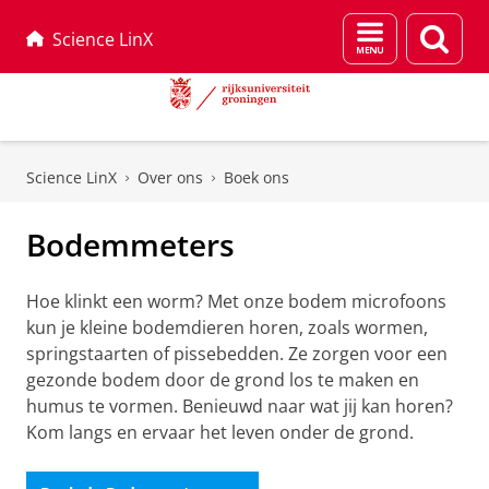
Menu
Zoek
Science LinX
en
zoeken
Skip
Skip
to
to
Science LinX
Over ons
Boek ons
Content
Navigation
Bodemmeters
Hoe klinkt een worm? Met onze bodem microfoons
kun je kleine bodemdieren horen, zoals wormen,
springstaarten of pissebedden. Ze zorgen voor een
gezonde bodem door de grond los te maken en
humus te vormen. Benieuwd naar wat jij kan horen?
Kom langs en ervaar het leven onder de grond.