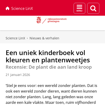
Menu
Zoek
Science LinX
en
zoeken
Skip
Skip
to
to
Science LinX
Nieuws & verhalen
Content
Navigation
Een uniek kinderboek vol
kleuren en plantenweetjes
Recensie: De plant die aan land kroop
21 januari 2026
‘Stel je eens voor: een wereld zonder planten. Dat is
ook een wereld zonder dieren, want dieren kunnen
niet zonder planten. Lang, lang geleden was onze
aarde een kale vlakte. Maar toen, ruim vijfhonderd