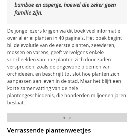
bamboe en asperge, hoewel die zeker geen
familie zijn.
De jonge lezers krijgen via dit boek veel informatie
over allerlei planten in 40 pagina’s. Het boek begint
bij de evolutie van de eerste planten, zeewieren,
mossen en varens, geeft vervolgens enkele
voorbeelden van hoe planten zich door zaden
verspreiden, zoals de ongewone bloemen van
orchideeën, en beschrijft tot slot hoe planten zich
aanpassen aan leven in de stad. Maar het blijft een
korte samenvatting van de hele
plantengeschiedenis, die honderden miljoenen jaren
beslaat.
De varens ontvouwen - enkele bladzijdes uit het boek |
Beeld Uitgeverij Lemniscaat
Verrassende plantenweetjes