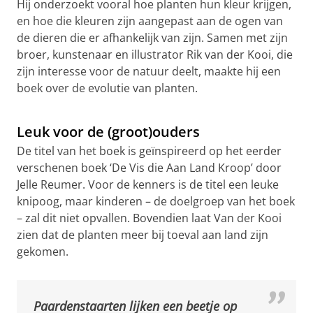
Hij onderzoekt vooral hoe planten hun kleur krijgen,
en hoe die kleuren zijn aangepast aan de ogen van
de dieren die er afhankelijk van zijn. Samen met zijn
broer, kunstenaar en illustrator Rik van der Kooi, die
zijn interesse voor de natuur deelt, maakte hij een
In deze video legt Casper van der Kooi uit hoe hij
boek over de evolutie van planten.
onderzoek doet naar kleuren in de natuur | Video:
Rijksuniversiteit Groningen
Pas uw cookie instellingen aan
om deze
video te zien
Leuk voor de (groot)ouders
De titel van het boek is geïnspireerd op het eerder
verschenen boek ‘De Vis die Aan Land Kroop’ door
Jelle Reumer. Voor de kenners is de titel een leuke
knipoog, maar kinderen – de doelgroep van het boek
– zal dit niet opvallen. Bovendien laat Van der Kooi
zien dat de planten meer bij toeval aan land zijn
gekomen.
Paardenstaarten lijken een beetje op