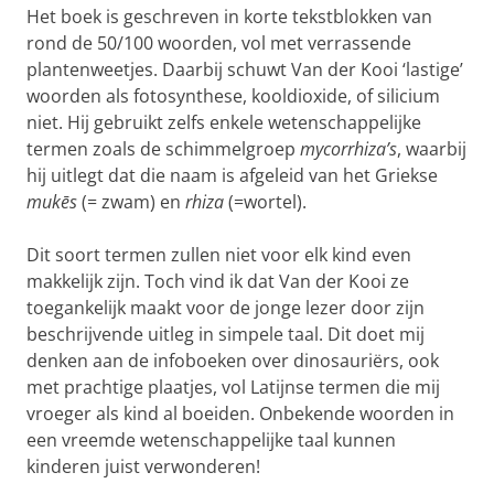
Het boek is geschreven in korte tekstblokken van
rond de 50/100 woorden, vol met verrassende
plantenweetjes. Daarbij schuwt Van der Kooi ‘lastige’
woorden als fotosynthese, kooldioxide, of silicium
niet. Hij gebruikt zelfs enkele wetenschappelijke
termen zoals de schimmelgroep
mycorrhiza’s
, waarbij
hij uitlegt dat die naam is afgeleid van het Griekse
mukēs
(= zwam) en
rhiza
(=wortel).
Dit soort termen zullen niet voor elk kind even
makkelijk zijn. Toch vind ik dat Van der Kooi ze
toegankelijk maakt voor de jonge lezer door zijn
beschrijvende uitleg in simpele taal. Dit doet mij
denken aan de infoboeken over dinosauriërs, ook
met prachtige plaatjes, vol Latijnse termen die mij
vroeger als kind al boeiden. Onbekende woorden in
een vreemde wetenschappelijke taal kunnen
kinderen juist verwonderen!
Een bloemenexplosie - enkele bladzijdes uit het boek |
Beeld Casper van der Kooi