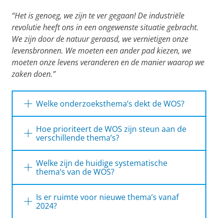
“Het is genoeg, we zijn te ver gegaan! De industriële
revolutie heeft ons in een ongewenste situatie gebracht.
We zijn door de natuur geraasd, we vernietigen onze
levensbronnen. We moeten een ander pad kiezen, we
moeten onze levens veranderen en de manier waarop we
zaken doen.”
Welke onderzoeksthema’s dekt de WOS?
Als netwerkorganisatie dekt de Wubbo Ockels
Hoe prioriteert de WOS zijn steun aan de
School alle thema’s van de wetenschappelijke
verschillende thema’s?
gemeenschap van de RUG die binnen de
De brede en ongedefinieerde invulling die
domeinen ‘energie’ en ‘klimaat’ vallen. De
Welke zijn de huidige systematische
wordt gegeven aan energie en klimaat
school heeft geen eigen
thema’s van de WOS?
betekent dat er veel thema’s zijn die de WOS
onderzoeksprogramma en het is niet de
Gebaseerd op de inventarisatie gemaakt
graag wil steunen. Gelet op de beperkte
school zelf die bepaalt wat de
Is er ruimte voor nieuwe thema’s vanaf
binnen de Groningen Energy and
mankracht en het beperkte activiteitenbudget
onderzoeksthema’s zijn.
2024?
Sustainability Programme (GESP) in 2021-
van de school betekent dit ook dat structurele