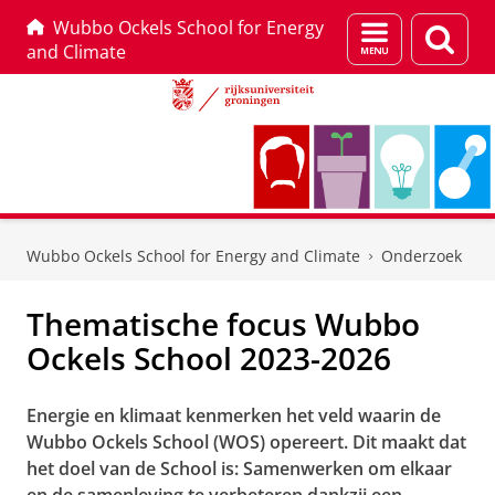
Wubbo Ockels School for Energy
Menu
Zoek
and Climate
en
zoeken
Skip
Skip
to
to
Wubbo Ockels School for Energy and Climate
Onderzoek
Content
Navigation
Thematische focus Wubbo
Ockels School 2023-2026
Energie en klimaat kenmerken het veld waarin de
Wubbo Ockels School (WOS) opereert. Dit maakt dat
het doel van de School is: Samenwerken om elkaar