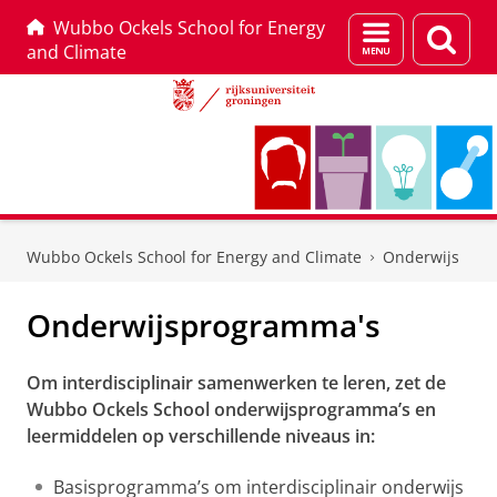
Wubbo Ockels School for Energy
Menu
Zoek
and Climate
en
zoeken
Skip
Skip
to
to
Wubbo Ockels School for Energy and Climate
Onderwijs
Content
Navigation
Onderwijsprogramma's
Om interdisciplinair samenwerken te leren, zet de
Wubbo Ockels School onderwijsprogramma’s en
leermiddelen op verschillende niveaus in:
Basisprogramma’s om interdisciplinair onderwijs