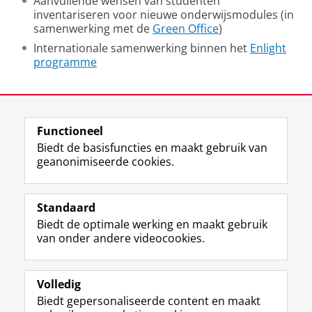
Aanvullende wensen van studenten
inventariseren voor nieuwe onderwijsmodules (in
samenwerking met de
Green Office
)
Internationale samenwerking binnen het
Enlight
programme
Laatst gewijzigd:
04 juni 2026 10:51
Functioneel
View this page in:
English
Biedt de basisfuncties en maakt gebruik van
geanonimiseerde cookies.
L
Y
Volg ons op
i
o
Standaard
n
u
Biedt de optimale werking en maakt gebruik
k
T
Studiekiezers
van onder andere videocookies.
e
u
Maatschappij/bedrijven
d
b
I
e
Alumni
n
-
Volledig
-
k
Biedt gepersonaliseerde content en maakt
Over ons
p
a