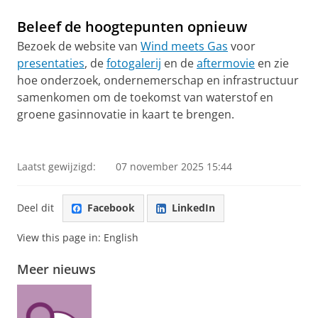
Beleef de hoogtepunten opnieuw
Bezoek de website van
Wind meets Gas
voor
presentaties
, de
fotogalerij
en de
aftermovie
en zie
hoe onderzoek, ondernemerschap en infrastructuur
samenkomen om de toekomst van waterstof en
groene gasinnovatie in kaart te brengen.
Wind Meets Gas 2025 Aftermovie
Pas uw cookie instellingen aan
om deze
video te zien
Laatst gewijzigd:
07 november 2025 15:44
Deel dit
Facebook
LinkedIn
View this page in:
English
Meer nieuws