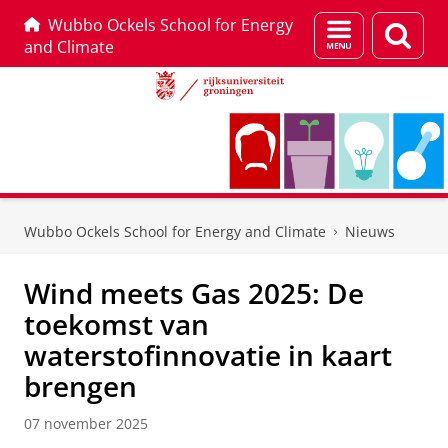
Wubbo Ockels School for Energy
Menu
Zoek
and Climate
en
zoeken
Skip
Skip
to
to
Wubbo Ockels School for Energy and Climate
Nieuws
Content
Navigation
Wind meets Gas 2025: De
toekomst van
waterstofinnovatie in kaart
brengen
07 november 2025