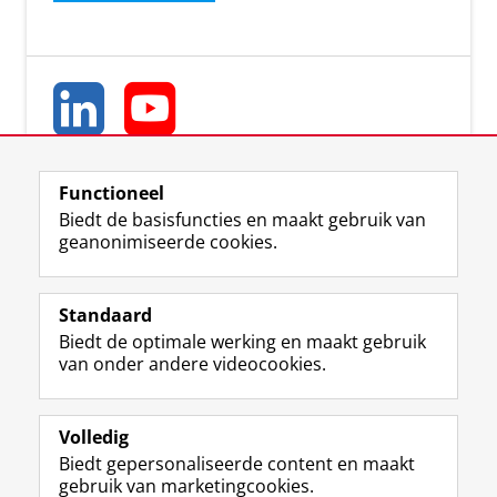
Functioneel
Biedt de basisfuncties en maakt gebruik van
geanonimiseerde cookies.
L
Y
Volg ons op
i
o
Standaard
n
u
Biedt de optimale werking en maakt gebruik
k
T
Studiekiezers
van onder andere videocookies.
e
u
Maatschappij/bedrijven
d
b
I
e
Alumni
n
-
Volledig
-
k
Biedt gepersonaliseerde content en maakt
Over ons
p
a
gebruik van marketingcookies.