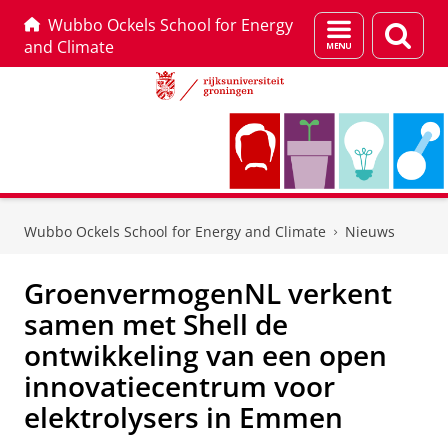
Wubbo Ockels School for Energy
Menu
Zoek
and Climate
en
zoeken
Skip
Skip
to
to
Wubbo Ockels School for Energy and Climate
Nieuws
Content
Navigation
GroenvermogenNL verkent
samen met Shell de
ontwikkeling van een open
innovatiecentrum voor
elektrolysers in Emmen