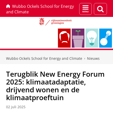
Wubbo Ockels School for Energy
Menu
Zoek
and Climate
en
zoeken
Skip
Skip
to
to
Wubbo Ockels School for Energy and Climate
Nieuws
Content
Navigation
Terugblik New Energy Forum
2025: klimaatadaptatie,
drijvend wonen en de
klimaatproeftuin
02 juli 2025