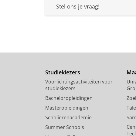
Stel ons je vraag!
Studiekiezers
Maa
Voorlichtingsactiviteiten voor
Univ
studiekiezers
Gro
Bacheloropleidingen
Zoe
Masteropleidingen
Tal
Scholierenacademie
Sam
Cen
Summer Schools
Tec