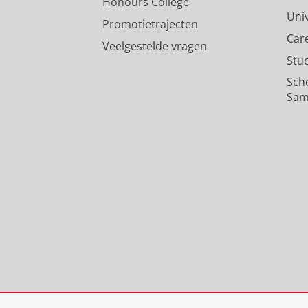
Honours College
Uni
Promotietrajecten
Car
Veelgestelde vragen
Stu
Sch
Sam