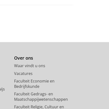
Over ons
Waar vindt u ons
Vacatures
Faculteit Economie en
Bedrijfskunde
ijs
Faculteit Gedrags- en
Maatschappijwetenschappen
Faculteit Religie, Cultuur en