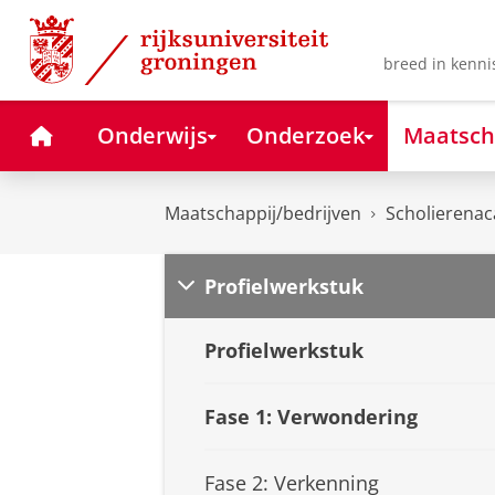
Skip
Skip
to
to
Content
Navigation
breed in kenni
Home
Onderwijs
Onderzoek
Maatsch
Maatschappij/bedrijven
Scholierena
Profielwerkstuk
Profielwerkstuk
Fase 1: Verwondering
Fase 2: Verkenning