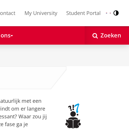
ontact
My University
Student Portal
Contr
Nederlands
English
 ons
Zoeken
atuurlijk met een
vindt om er langere
ressant? Waar zou jij
e fase ga je