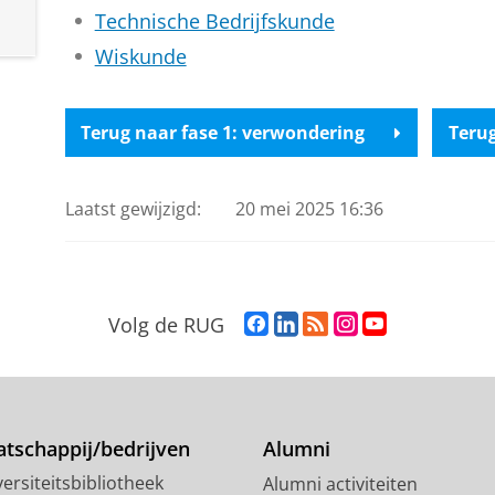
Technische Bedrijfskunde
Wiskunde
Terug naar fase 1: verwondering
Teru
Laatst gewijzigd:
20 mei 2025 16:36
F
L
R
I
Y
Volg de RUG
a
i
S
n
o
c
n
S
s
u
e
k
-
t
T
b
e
f
a
u
o
d
e
g
b
tschappij/bedrijven
Alumni
o
I
e
r
e
ersiteitsbibliotheek
Alumni activiteiten
k
n
d
a
-