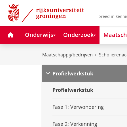
Skip
Skip
to
to
Content
Navigation
breed in kenni
Home
Onderwijs
Onderzoek
Maatsch
Maatschappij/bedrijven
Scholierena
Profielwerkstuk
Profielwerkstuk
Fase 1: Verwondering
Fase 2: Verkenning