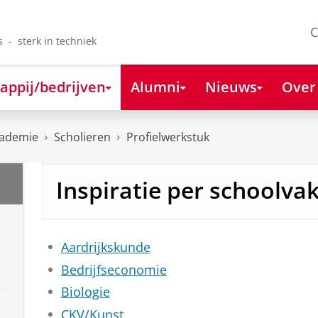
C
s - sterk in techniek
appij/bedrijven
Alumni
Nieuws
Over
cademie
Scholieren
Profielwerkstuk
Inspiratie per schoolva
Aardrijkskunde
Bedrijfseconomie
Biologie
CKV/Kunst