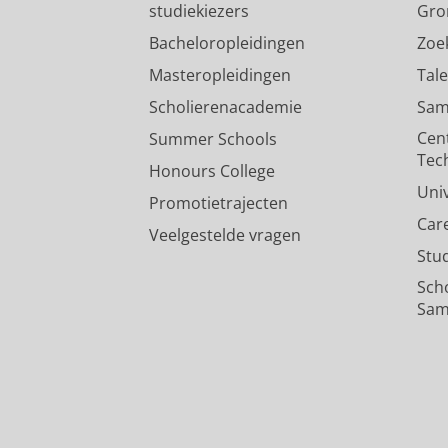
studiekiezers
Gro
Bacheloropleidingen
Zoe
Masteropleidingen
Tal
Scholierenacademie
Sam
Cen
Summer Schools
Tec
Honours College
Uni
Promotietrajecten
Car
Veelgestelde vragen
Stu
Sch
Sam