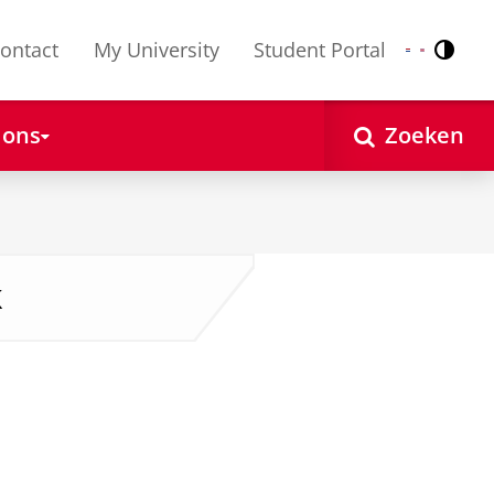
ontact
My University
Student Portal
Contr
Nederlands
English
 ons
Zoeken
k