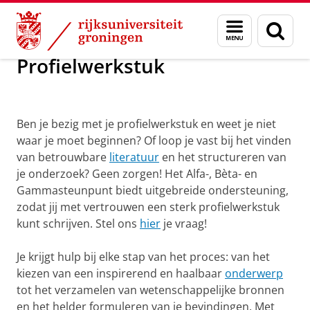
Skip
Skip
Maatschappij/bedrijven
Profielwerkstuk
Menu
Zoek
to
to
en
Content
Navigation
zoeken
Profielwerkstuk
Ben je bezig met je profielwerkstuk en weet je niet
waar je moet beginnen? Of loop je vast bij het vinden
van betrouwbare
literatuur
en het structureren van
je onderzoek? Geen zorgen! Het Alfa-, Bèta- en
Gammasteunpunt biedt uitgebreide ondersteuning,
zodat jij met vertrouwen een sterk profielwerkstuk
kunt schrijven. Stel ons
hier
je vraag!
Je krijgt hulp bij elke stap van het proces: van het
kiezen van een inspirerend en haalbaar
onderwerp
tot het verzamelen van wetenschappelijke bronnen
en het helder formuleren van je bevindingen. Met