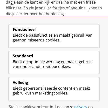
dagje aan de kant en kijk er daarna met een frisse
blik naar. Zo zie je sneller foutjes of onduidelijkheden
die je eerder over het hoofd zag.
Laatst gewijzigd:
20 mei 2025 15:32
Functioneel
Biedt de basisfuncties en maakt gebruik van
geanonimiseerde cookies.
F
L
R
I
Y
Volg de RUG
a
i
S
n
o
Standaard
c
n
S
s
u
Biedt de optimale werking en maakt gebruik
e
k
-
t
T
Studiekiezers
van onder andere videocookies.
b
e
f
a
u
Maatschappij/bedrijven
o
d
e
g
b
o
I
e
r
e
Alumni
k
n
d
a
-
Volledig
p
-
R
m
k
Biedt gepersonaliseerde content en maakt
Over ons
a
p
i
-
a
gebruik van marketingcookies.
g
a
j
a
n
i
g
k
c
a
Disclaimer & Copyright
Privacy
Cookies
n
i
s
c
a
Stel je cookievoorkeur in. Lees onze
privacy
en