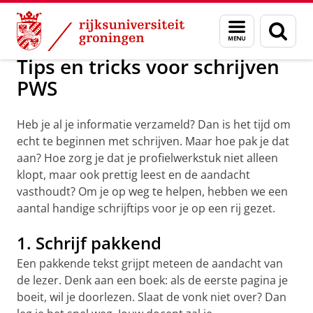
Skip
Skip
Maatschappij/bedrijven
Profielwerkstuk
Menu
Zoek
to
to
en
Content
Navigation
zoeken
Tips en tricks voor schrijven
PWS
Heb je al je informatie verzameld? Dan is het tijd om
echt te beginnen met schrijven. Maar hoe pak je dat
aan? Hoe zorg je dat je profielwerkstuk niet alleen
klopt, maar ook prettig leest en de aandacht
vasthoudt? Om je op weg te helpen, hebben we een
aantal handige schrijftips voor je op een rij gezet.
1. Schrijf pakkend
Een pakkende tekst grijpt meteen de aandacht van
de lezer. Denk aan een boek: als de eerste pagina je
boeit, wil je doorlezen. Slaat de vonk niet over? Dan