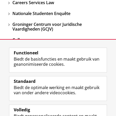
Careers Services Law
Nationale Studenten Enquête
Groninger Centrum voor Juridische
Vaardigheden (GCJV)
College-opnames
Functioneel
View this page in:
English
Biedt de basisfuncties en maakt gebruik van
geanonimiseerde cookies.
F
L
R
I
Y
Volg de RUG
a
i
S
n
o
Standaard
c
n
S
s
u
Biedt de optimale werking en maakt gebruik
e
k
-
t
T
Studiekiezers
van onder andere videocookies.
b
e
f
a
u
Maatschappij/bedrijven
o
d
e
g
b
o
I
e
r
e
Alumni
k
n
d
a
-
Volledig
p
-
R
m
k