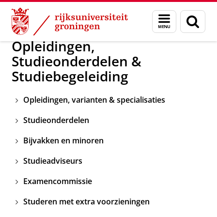
Skip
Skip
Over ons
Kennisbank Rechten 2025-2026
Menu
Zoek
to
to
en
Content
Navigation
zoeken
Opleidingen,
Studieonderdelen &
Studiebegeleiding
Opleidingen, varianten & specialisaties
Studieonderdelen
Bijvakken en minoren
Studieadviseurs
Examencommissie
Studeren met extra voorzieningen