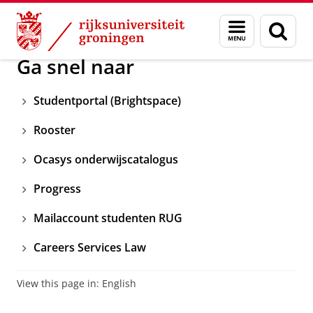
Skip
Skip
Over ons
Kennisbank Rechten 2025-2026
Menu
Zoek
to
to
en
Content
Navigation
zoeken
Ga snel naar
Studentportal (Brightspace)
Rooster
Ocasys onderwijscatalogus
Progress
Mailaccount studenten RUG
Careers Services Law
View this page in:
English