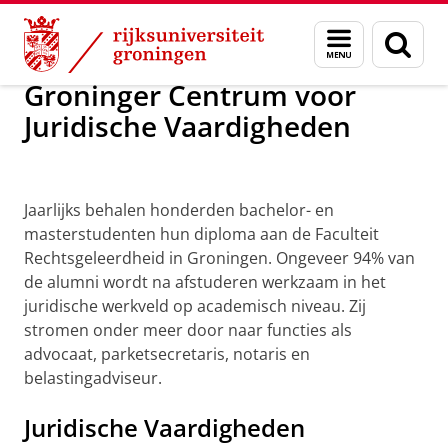
Skip
Skip
Groninger Centrum voor Juridische Vaardigh
Menu
Zoek
to
to
en
Content
Navigation
zoeken
Groninger Centrum voor
Juridische Vaardigheden
Wie zijn wij?
Jaarlijks behalen honderden bachelor- en
masterstudenten hun diploma aan de Faculteit
Rechtsgeleerdheid in Groningen. Ongeveer 94% van
de alumni wordt na afstuderen werkzaam in het
juridische werkveld op academisch niveau. Zij
stromen onder meer door naar functies als
advocaat, parketsecretaris, notaris en
belastingadviseur.
Juridische Vaardigheden