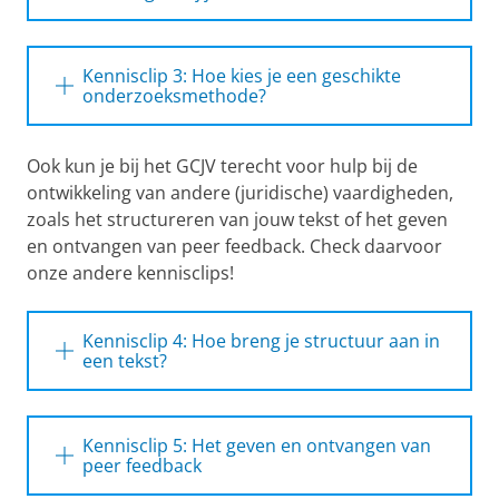
baken je dit af?
Pas uw cookie instellingen aan
om
In deze kennisclip leer jij hoe je de
deze video te zien
onderzoeksvraag en deelvragen formuleert
Kennisclip 3: Hoe kies je een geschikte
van je onderzoek.
Kennisclip 2: Hoe formuleer je hoofd- en
onderzoeksmethode?
deelvragen bij je onderzoek?
Pas uw cookie instellingen aan
om
In deze kennisclip leer jij wat
deze video te zien
Ook kun je bij het GCJV terecht voor hulp bij de
onderzoeksmethoden zijn en welke
ontwikkeling van andere (juridische) vaardigheden,
onderzoeksmethode past bij jouw
zoals het structureren van jouw tekst of het geven
onderzoeksvraag.
Kennisclip 3: Hoe kies je een geschikte
onderzoeksmethode?
en ontvangen van peer feedback. Check daarvoor
Pas uw cookie instellingen aan
om
onze andere kennisclips!
deze video te zien
Kennisclip 4: Hoe breng je structuur aan in
een tekst?
In deze kennisclip leer je hoe je structuur
aanbrengt in een tekst en in jouw onderzoek.
Kennisclip 4: Hoe breng je structuur aan in een
Kennisclip 5: Het geven en ontvangen van
tekst en in jouw onderzoek?
Pas uw cookie instellingen aan
om
peer feedback
deze video te zien