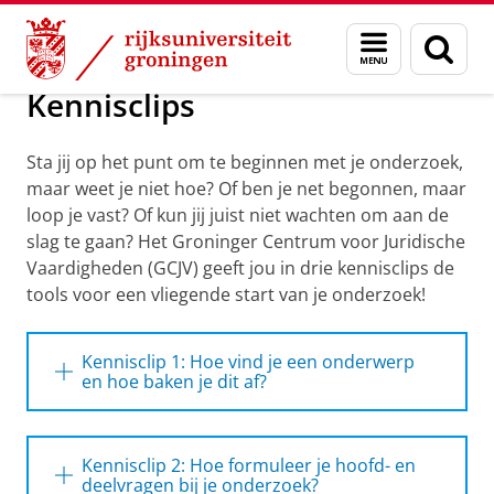
Skip
Skip
Groninger Centrum voor Juridische Vaardigh
Menu
Zoek
to
to
en
Content
Navigation
zoeken
Kennisclips
Sta jij op het punt om te beginnen met je onderzoek,
maar weet je niet hoe? Of ben je net begonnen, maar
loop je vast? Of kun jij juist niet wachten om aan de
slag te gaan? Het Groninger Centrum voor Juridische
Vaardigheden (GCJV) geeft jou in drie kennisclips de
tools voor een vliegende start van je onderzoek!
Kennisclip 1: Hoe vind je een onderwerp
en hoe baken je dit af?
In deze kennisclip leer jij hoe je een geschikt
onderwerp voor je onderzoek kiest en hoe je
Kennisclip 2: Hoe formuleer je hoofd- en
dat afbakent.
Kennisclip 1: Hoe vind je een onderwerp en hoe
deelvragen bij je onderzoek?