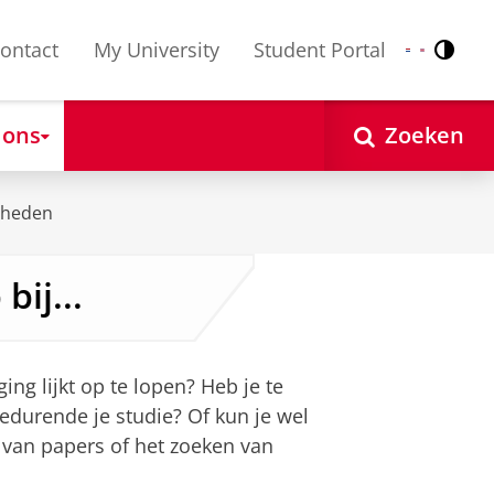
ontact
My University
Student Portal
Contr
Nederlands
English
 ons
Zoeken
gheden
bij...
ng lijkt op te lopen? Heb je te
gedurende je studie? Of kun je wel
 van papers of het zoeken van