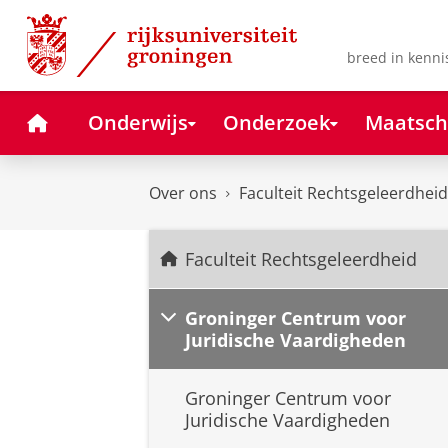
Skip
Skip
to
to
Content
Navigation
breed in kenni
Home
Onderwijs
Onderzoek
Maatsch
Over ons
Faculteit Rechtsgeleerdheid
Faculteit Rechtsgeleerdheid
Groninger Centrum voor
Juridische Vaardigheden
Groninger Centrum voor
Juridische Vaardigheden