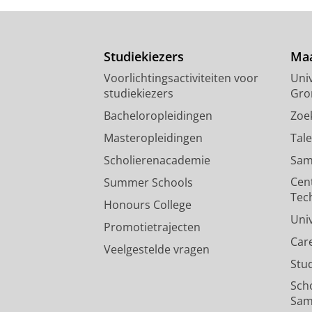
Studiekiezers
Maa
Voorlichtingsactiviteiten voor
Univ
studiekiezers
Gro
Bacheloropleidingen
Zoe
Masteropleidingen
Tal
Scholierenacademie
Sam
Cen
Summer Schools
Tec
Honours College
Uni
Promotietrajecten
Car
Veelgestelde vragen
Stu
Sch
Sam