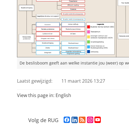
De beslisboom geeft aan welke instantie jou (weer) op w
Laatst gewijzigd:
11 maart 2026 13:27
View this page in:
English
F
L
R
I
Y
Volg de RUG
a
i
S
n
o