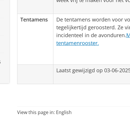
week vrij te maken voor het vo
Tentamens
De tentamens worden voor volt
tegelijkertijd geroosterd. Ze v
incidenteel in de avonduren.
M
tentamenrooster.
s
Laatst gewijzigd op 03-06-202
View this page in:
English