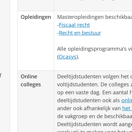
Opleidingen
Masteropleidingen beschikbaar
-
Fiscaal recht
-
Recht en bestuur
Alle opleidingsprogramma’s vi
(
Ocasys
).
f
Online
Deeltijdstudenten volgen het
colleges
voltijdstudenten. De colleges 
op een vaste dag. Een aantal 
deeltijdstudenten ook als
onli
ander ook afhankelijk van
het 
de vakgroep en de beschikba
Deeltijdstudenten wordt aang