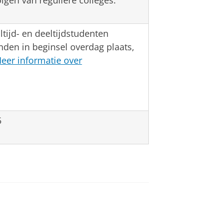
lgen van reguliere colleges.
ijd- en deeltijdstudenten
inden in beginsel overdag plaats,
eer informatie over
5