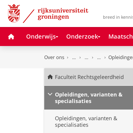
Skip
Skip
to
to
Content
Navigation
breed in kenni
Home
Onderwijs
Onderzoek
Maatsch
Over ons
Opleidingen
Faculteit Rechtsgeleerdheid
Opleidingen, varianten &
specialisaties
Opleidingen, varianten &
specialisaties