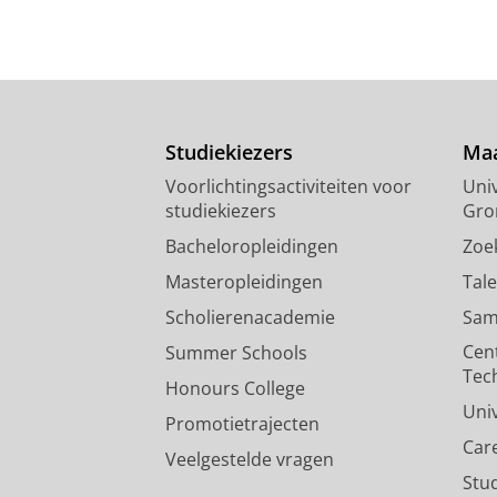
Studiekiezers
Maa
Voorlichtingsactiviteiten voor
Univ
studiekiezers
Gro
Bacheloropleidingen
Zoe
Masteropleidingen
Tal
Scholierenacademie
Sam
Cen
Summer Schools
Tec
Honours College
Uni
Promotietrajecten
Car
Veelgestelde vragen
Stu