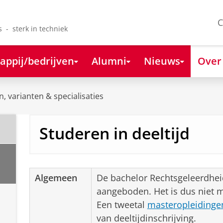
C
s - sterk in techniek
appij/bedrijven
Alumni
Nieuws
Over
, varianten & specialisaties
Studeren in deeltijd
Algemeen
De bachelor Rechtsgeleerdheid
aangeboden. Het is dus niet mo
Een tweetal
masteropleidinge
van deeltijdinschrijving.