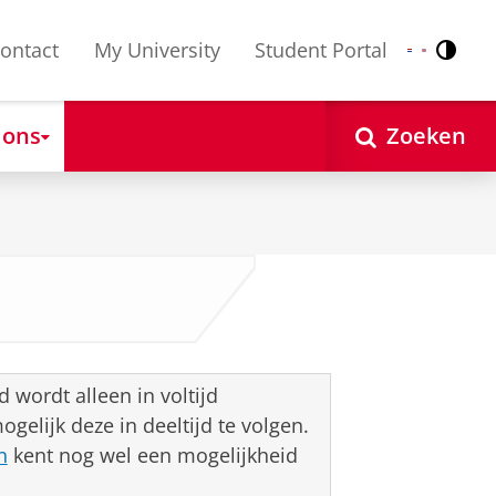
ontact
My University
Student Portal
Contr
Nederlands
English
 ons
Zoeken
 wordt alleen in voltijd
gelijk deze in deeltijd te volgen.
n
kent nog wel een mogelijkheid