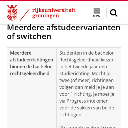
Skip
Skip
Opleidingen, varianten & specialisaties
Menu
Zoek
to
to
en
Content
Navigation
zoeken
Meerdere afstudeervarianten
of switchen
Meerdere
Studenten in de bachelor
afstudeerrichtingen
Rechtsgeleerdheid kiezen
binnen de bachelor
in het tweede jaar een
rechtsgeleerdheid
studierichting. Mocht je
twee (of meer) richtingen
volgen dan meld je je aan
voor 1 richting. Je moet je
via Progress intekenen
voor de vakken van beide
richtingen.