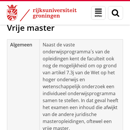
Skip
Skip
Opleidingen, varianten & specialisaties
Menu
Zoek
to
to
en
Content
Navigation
zoeken
Vrije master
Algemeen
Naast de vaste
onderwijsprogramma´s van de
opleidingen kent de faculteit ook
nog de mogelijkheid om op grond
van artikel 7.3j van de Wet op het
hoger onderwijs en
wetenschappelijk onderzoek een
individueel onderwijsprogramma
samen te stellen. In dat geval heeft
het examen een inhoud die afwijkt
van de andere juridische
masteropleidingen, oftewel een
vrije master.