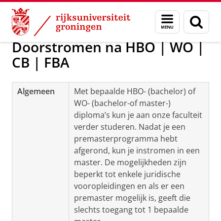
Skip
Skip
Opleidingen, varianten & specialisaties
Menu
Zoek
to
to
en
Content
Navigation
zoeken
Doorstromen na HBO | WO |
CB | FBA
Algemeen
Met bepaalde HBO- (bachelor) of
WO- (bachelor-of master-)
diploma’s kun je aan onze faculteit
verder studeren. Nadat je een
premasterprogramma hebt
afgerond, kun je instromen in een
master. De mogelijkheden zijn
beperkt tot enkele juridische
vooropleidingen en als er een
premaster mogelijk is, geeft die
slechts toegang tot 1 bepaalde