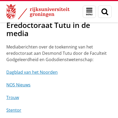
Skip
Skip
Nieuws in 2012
Menu
Zoek
to
to
en
Content
Navigation
zoeken
Eredoctoraat Tutu in de
media
Mediaberichten over de toekenning van het
eredoctoraat aan Desmond Tutu door de Faculteit
Godgeleerdheid en Godsdienstwetenschap:
Dagblad van het Noorden
NOS Nieuws
Trouw
Stentor