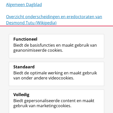
Algemeen Dagblad
Overzicht onderscheidingen en eredoctoraten van
Desmond Tutu (Wikipedia)
Laatst gewijzigd:
19 januari 2026 11:47
Functioneel
Biedt de basisfuncties en maakt gebruik van
geanonimiseerde cookies.
F
L
R
I
Y
Volg de RUG
a
i
S
n
o
Standaard
c
n
S
s
u
Biedt de optimale werking en maakt gebruik
e
k
-
t
T
Studiekiezers
van onder andere videocookies.
b
e
f
a
u
Maatschappij/bedrijven
o
d
e
g
b
o
I
e
r
e
Alumni
k
n
d
a
-
Volledig
p
-
R
m
k
Biedt gepersonaliseerde content en maakt
Over ons
a
p
i
-
a
gebruik van marketingcookies.
g
a
j
a
n