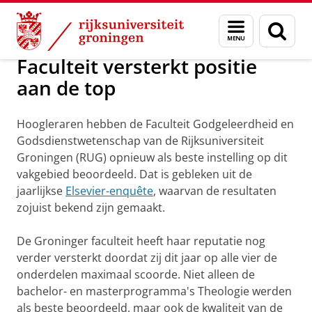
Skip
Skip
Nieuws in 2012
Menu
Zoek
to
to
en
Content
Navigation
zoeken
Faculteit versterkt positie
aan de top
Hoogleraren hebben de Faculteit Godgeleerdheid en
Godsdienstwetenschap van de Rijksuniversiteit
Groningen (RUG) opnieuw als beste instelling op dit
vakgebied beoordeeld. Dat is gebleken uit de
jaarlijkse
Elsevier-enquête
, waarvan de resultaten
zojuist bekend zijn gemaakt.
De Groninger faculteit heeft haar reputatie nog
verder versterkt doordat zij dit jaar op alle vier de
onderdelen maximaal scoorde. Niet alleen de
bachelor- en masterprogramma's Theologie werden
als beste beoordeeld, maar ook de kwaliteit van de