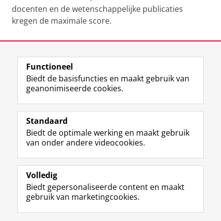
docenten en de wetenschappelijke publicaties
kregen de maximale score.
Laatst gewijzigd:
12 juni 2023 20:18
Functioneel
View this page in:
English
Biedt de basisfuncties en maakt gebruik van
geanonimiseerde cookies.
F
L
R
I
Y
Volg de RUG
a
i
S
n
o
Standaard
c
n
S
s
u
Biedt de optimale werking en maakt gebruik
e
k
-
t
T
Studiekiezers
van onder andere videocookies.
b
e
f
a
u
Maatschappij/bedrijven
o
d
e
g
b
o
I
e
r
e
Alumni
k
n
d
a
-
Volledig
p
-
R
m
k
Biedt gepersonaliseerde content en maakt
Over ons
a
p
i
-
a
gebruik van marketingcookies.
g
a
j
a
n
i
g
k
c
a
Disclaimer & Copyright
Privacy
Cookies