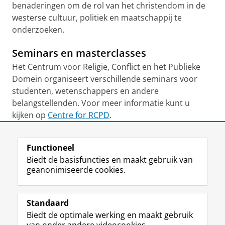
benaderingen om de rol van het christendom in de
westerse cultuur, politiek en maatschappij te
onderzoeken.
Seminars en masterclasses
Het Centrum voor Religie, Conflict en het Publieke
Domein organiseert verschillende seminars voor
studenten, wetenschappers en andere
belangstellenden. Voor meer informatie kunt u
kijken op
Centre for RCPD
.
Laatst gewijzigd:
19 januari 2026 11:46
Functioneel
Biedt de basisfuncties en maakt gebruik van
geanonimiseerde cookies.
F
L
R
I
Y
Volg de RUG
a
i
S
n
o
Standaard
c
n
S
s
u
Biedt de optimale werking en maakt gebruik
e
k
-
t
T
Studiekiezers