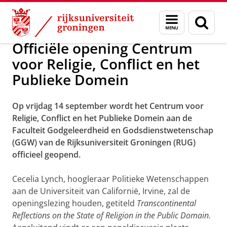
Skip
Skip
Nieuws in 2012
Menu
Zoek
to
to
en
Content
Navigation
zoeken
Officiële opening Centrum
voor Religie, Conflict en het
Publieke Domein
Op vrijdag 14 september wordt het Centrum voor
Religie, Conflict en het Publieke Domein aan de
Faculteit Godgeleerdheid en Godsdienstwetenschap
(GGW) van de Rijksuniversiteit Groningen (RUG)
officieel geopend.
Cecelia Lynch, hoogleraar Politieke Wetenschappen
aan de Universiteit van Californië, Irvine, zal de
openingslezing houden, getiteld
Transcontinental
Reflections on the State of Religion in the Public Domain.